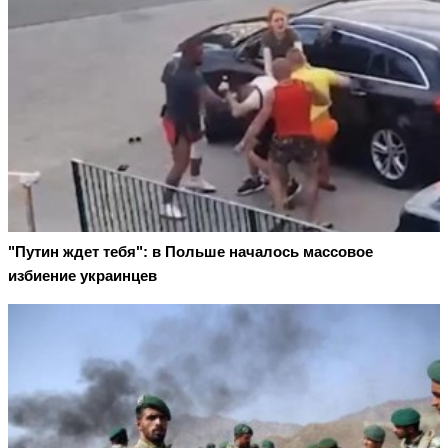
"Путин ждет тебя": в Польше началось массовое
избиение украинцев