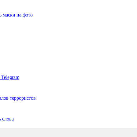
ь маски на фото
 Telegram
алов террористов
ь слова