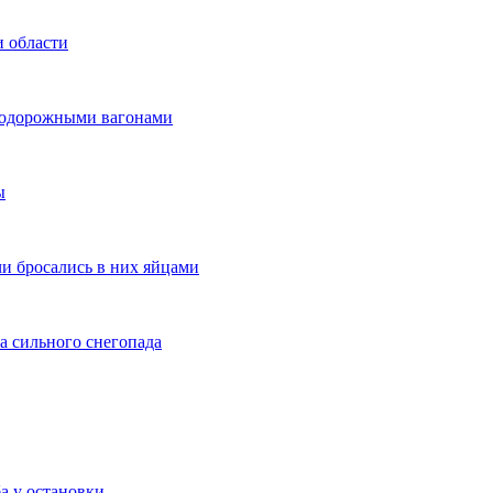
и области
нодорожными вагонами
ы
и бросались в них яйцами
а сильного снегопада
а у остановки