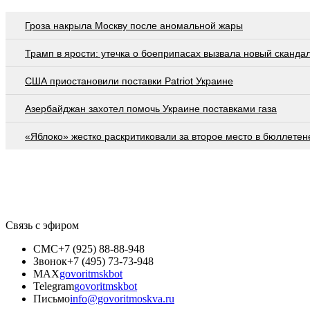
Гроза накрыла Москву после аномальной жары
Трамп в ярости: утечка о боеприпасах вызвала новый сканда
США приостановили поставки Patriot Украине
Азербайджан захотел помочь Украине поставками газа
«Яблоко» жестко раскритиковали за второе место в бюллетен
Связь с эфиром
СМС
+7 (925) 88-88-948
Звонок
+7 (495) 73-73-948
MAX
govoritmskbot
Telegram
govoritmskbot
Письмо
info@govoritmoskva.ru