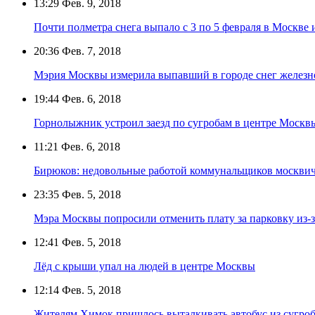
13:29
Фев. 9, 2018
Почти полметра снега выпало с 3 по 5 февраля в Москве 
20:36
Фев. 7, 2018
Мэрия Москвы измерила выпавший в городе снег желез
19:44
Фев. 6, 2018
Горнолыжник устроил заезд по сугробам в центре Москв
11:21
Фев. 6, 2018
Бирюков: недовольные работой коммунальщиков москвич
23:35
Фев. 5, 2018
Мэра Москвы попросили отменить плату за парковку из-з
12:41
Фев. 5, 2018
Лёд с крыши упал на людей в центре Москвы
12:14
Фев. 5, 2018
Жителям Химок пришлось выталкивать автобус из сугроб