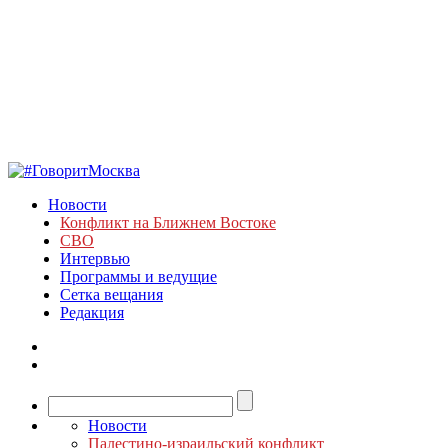
Новости
Конфликт на Ближнем Востоке
СВО
Интервью
Программы и ведущие
Сетка вещания
Редакция
Новости
Палестино-израильский конфликт