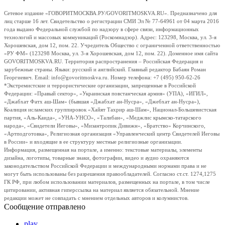
Сетевое издание «ГОВОРИТМОСКВА.РУ/GOVORITMOSKVA.RU». Предназначено для
лиц старше 16 лет. Свидетельство о регистрации СМИ Эл № 77-64961 от 04 марта 2016
года выдано Федеральной службой по надзору в сфере связи, информационных
технологий и массовых коммуникаций (Роскомнадзор). Адрес: 123298, Москва, ул. 3-я
Хорошевская, дом 12, пом. 22. Учредитель Общество с ограниченной ответственностью
«РУ ФМ» (123298 Москва, ул. 3-я Хорошевская, дом 12, пом. 22). Доменное имя сайта
GOVORITMOSKVA.RU. Территория распространения – Российская Федерация и
зарубежные страны. Языки: русский и английский. Главный редактор Бабаян Роман
Георгиевич. Email: info@govoritmoskva.ru. Номер телефона: +7 (495) 950-62-26
*Экстремистские и террористические организации, запрещенные в Российской
Федерации: «Правый сектор», «Украинская повстанческая армия» (УПА), «ИГИЛ»,
«Джабхат Фатх аш-Шам» (бывшая «Джабхат ан-Нусра», «Джебхат ан-Нусра»),
Коалиция исламских группировок «Хайят Тахрир аш-Шам», Национал-Большевистская
партия, «Аль-Каида», «УНА-УНСО», «Талибан», «Меджлис крымско-татарского
народа», «Свидетели Иеговы», «Мизантропик Дивижн», «Братство» Корчинского,
«Артподготовка», Религиозная организация «Управленческий центр Свидетелей Иеговы
в России» и входящие в ее структуру местные религиозные организации.
Информация, размещенная на портале, а именно: текстовые материалы, элементы
дизайна, логотипы, товарные знаки, фотографии, видео и аудио охраняются
законодательством Российской Федерации и международными нормами права и не
могут быть использованы без разрешения правообладателей. Согласно ст.ст. 1274,1275
ГК РФ, при любом использовании материалов, размещенных на портале, в том числе
цитировании, активная гиперссылка на материал является обязательной. Мнение
редакции может не совпадать с мнением отдельных авторов и колумнистов.
Сообщение отправлено
play