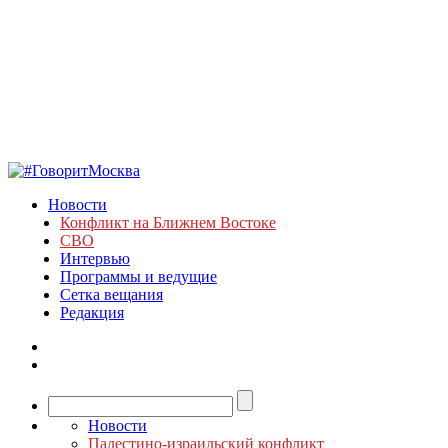
Новости
Конфликт на Ближнем Востоке
СВО
Интервью
Программы и ведущие
Сетка вещания
Редакция
Новости
Палестино-израильский конфликт