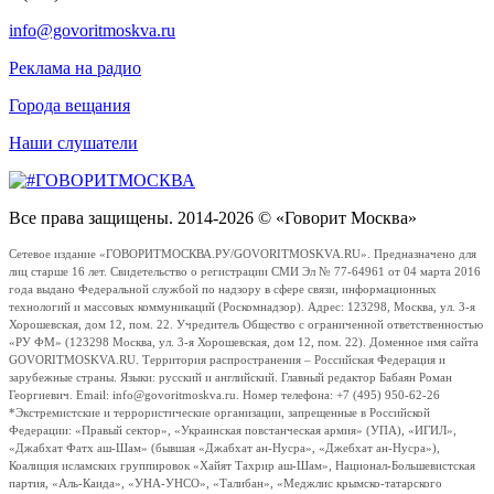
info@govoritmoskva.ru
Реклама на радио
Города вещания
Наши слушатели
Все права защищены. 2014-2026 © «Говорит Москва»
Сетевое издание «ГОВОРИТМОСКВА.РУ/GOVORITMOSKVA.RU». Предназначено для
лиц старше 16 лет. Свидетельство о регистрации СМИ Эл № 77-64961 от 04 марта 2016
года выдано Федеральной службой по надзору в сфере связи, информационных
технологий и массовых коммуникаций (Роскомнадзор). Адрес: 123298, Москва, ул. 3-я
Хорошевская, дом 12, пом. 22. Учредитель Общество с ограниченной ответственностью
«РУ ФМ» (123298 Москва, ул. 3-я Хорошевская, дом 12, пом. 22). Доменное имя сайта
GOVORITMOSKVA.RU. Территория распространения – Российская Федерация и
зарубежные страны. Языки: русский и английский. Главный редактор Бабаян Роман
Георгиевич. Email: info@govoritmoskva.ru. Номер телефона: +7 (495) 950-62-26
*Экстремистские и террористические организации, запрещенные в Российской
Федерации: «Правый сектор», «Украинская повстанческая армия» (УПА), «ИГИЛ»,
«Джабхат Фатх аш-Шам» (бывшая «Джабхат ан-Нусра», «Джебхат ан-Нусра»),
Коалиция исламских группировок «Хайят Тахрир аш-Шам», Национал-Большевистская
партия, «Аль-Каида», «УНА-УНСО», «Талибан», «Меджлис крымско-татарского