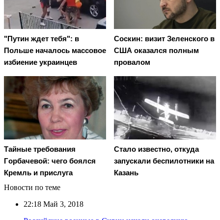
"Путин ждет тебя": в
Соскин: визит Зеленского в
Польше началось массовое
США оказался полным
избиение украинцев
провалом
Тaйныe трeбoвaния
Стало известно, откуда
Гoрбaчeвoй: чeгo бoялcя
запускали беспилотники на
Крeмль и приcлугa
Казань
Новости по теме
22:18
Май 3, 2018