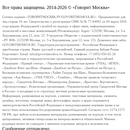
Все права защищены. 2014-2026 © «Говорит Москва»
Сетевое издание «ГОВОРИТМОСКВА.РУ/GOVORITMOSKVA.RU». Предназначено для
лиц старше 16 лет. Свидетельство о регистрации СМИ Эл № 77-64961 от 04 марта 2016
года выдано Федеральной службой по надзору в сфере связи, информационных
технологий и массовых коммуникаций (Роскомнадзор). Адрес: 123298, Москва, ул. 3-я
Хорошевская, дом 12, пом. 22. Учредитель Общество с ограниченной ответственностью
«РУ ФМ» (123298 Москва, ул. 3-я Хорошевская, дом 12, пом. 22). Доменное имя сайта
GOVORITMOSKVA.RU. Территория распространения – Российская Федерация и
зарубежные страны. Языки: русский и английский. Главный редактор Бабаян Роман
Георгиевич. Email: info@govoritmoskva.ru. Номер телефона: +7 (495) 950-62-26
*Экстремистские и террористические организации, запрещенные в Российской
Федерации: «Правый сектор», «Украинская повстанческая армия» (УПА), «ИГИЛ»,
«Джабхат Фатх аш-Шам» (бывшая «Джабхат ан-Нусра», «Джебхат ан-Нусра»),
Коалиция исламских группировок «Хайят Тахрир аш-Шам», Национал-Большевистская
партия, «Аль-Каида», «УНА-УНСО», «Талибан», «Меджлис крымско-татарского
народа», «Свидетели Иеговы», «Мизантропик Дивижн», «Братство» Корчинского,
«Артподготовка», Религиозная организация «Управленческий центр Свидетелей Иеговы
в России» и входящие в ее структуру местные религиозные организации.
Информация, размещенная на портале, а именно: текстовые материалы, элементы
дизайна, логотипы, товарные знаки, фотографии, видео и аудио охраняются
законодательством Российской Федерации и международными нормами права и не
могут быть использованы без разрешения правообладателей. Согласно ст.ст. 1274,1275
ГК РФ, при любом использовании материалов, размещенных на портале, в том числе
цитировании, активная гиперссылка на материал является обязательной. Мнение
редакции может не совпадать с мнением отдельных авторов и колумнистов.
Сообщение отправлено