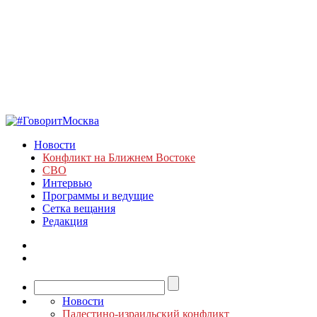
Новости
Конфликт на Ближнем Востоке
СВО
Интервью
Программы и ведущие
Сетка вещания
Редакция
Новости
Палестино-израильский конфликт