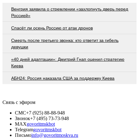
Венгрия заявила о стремлении «захлопнуть дверь перед
Россией»
Спасёт ли осень Россию от атак дронов
Смерть после третьего звонка: кто ответит за гибель
девушки
«40 дней адаптации»: Дмитрий Гнап оценил стратегию
Киева
АБН24: Россия наказала США за поддержку Киева
Связь с эфиром
СМС
+7 (925) 88-88-948
Звонок
+7 (495) 73-73-948
MAX
govoritmskbot
Telegram
govoritmskbot
Письмо
info@govoritmoskva.ru