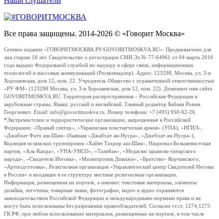
Наши слушатели
Все права защищены. 2014-2026 © «Говорит Москва»
Сетевое издание «ГОВОРИТМОСКВА.РУ/GOVORITMOSKVA.RU». Предназначено для
лиц старше 16 лет. Свидетельство о регистрации СМИ Эл № 77-64961 от 04 марта 2016
года выдано Федеральной службой по надзору в сфере связи, информационных
технологий и массовых коммуникаций (Роскомнадзор). Адрес: 123298, Москва, ул. 3-я
Хорошевская, дом 12, пом. 22. Учредитель Общество с ограниченной ответственностью
«РУ ФМ» (123298 Москва, ул. 3-я Хорошевская, дом 12, пом. 22). Доменное имя сайта
GOVORITMOSKVA.RU. Территория распространения – Российская Федерация и
зарубежные страны. Языки: русский и английский. Главный редактор Бабаян Роман
Георгиевич. Email: info@govoritmoskva.ru. Номер телефона: +7 (495) 950-62-26
*Экстремистские и террористические организации, запрещенные в Российской
Федерации: «Правый сектор», «Украинская повстанческая армия» (УПА), «ИГИЛ»,
«Джабхат Фатх аш-Шам» (бывшая «Джабхат ан-Нусра», «Джебхат ан-Нусра»),
Коалиция исламских группировок «Хайят Тахрир аш-Шам», Национал-Большевистская
партия, «Аль-Каида», «УНА-УНСО», «Талибан», «Меджлис крымско-татарского
народа», «Свидетели Иеговы», «Мизантропик Дивижн», «Братство» Корчинского,
«Артподготовка», Религиозная организация «Управленческий центр Свидетелей Иеговы
в России» и входящие в ее структуру местные религиозные организации.
Информация, размещенная на портале, а именно: текстовые материалы, элементы
дизайна, логотипы, товарные знаки, фотографии, видео и аудио охраняются
законодательством Российской Федерации и международными нормами права и не
могут быть использованы без разрешения правообладателей. Согласно ст.ст. 1274,1275
ГК РФ, при любом использовании материалов, размещенных на портале, в том числе