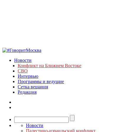
Новости
Конфликт на Ближнем Востоке
СВО
Интервью
Программы и ведущие
Сетка вещания
Редакция
Новости
Палестино-израильский конфликт