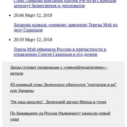
СМИ: санкции Британии против РФ из-за Скрипаля
затронут бизнесменов и дипломатов
20:46
Март 12, 2018
Захарова назвала «цирком» заявление Терезы Мэй по
делу Скрипаля
20:19
Март 12, 2018
Тереза Мэй обвинила Россию в причастности к
отравлению Сергея Скрипаля и его дочери
Запад готовит провокации с «лженаблюдателями» -
детали
40-дневный план Зеленского обернулся "порталом в ад"
для Украины
"Не наш канцлер". Зеленский загнал Мерца в тупик
По бежавшему из России Надеждину* нанесли новый
удар