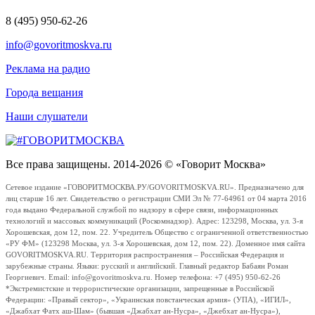
8 (495) 950-62-26
info@govoritmoskva.ru
Реклама на радио
Города вещания
Наши слушатели
Все права защищены. 2014-2026 © «Говорит Москва»
Сетевое издание «ГОВОРИТМОСКВА.РУ/GOVORITMOSKVA.RU». Предназначено для
лиц старше 16 лет. Свидетельство о регистрации СМИ Эл № 77-64961 от 04 марта 2016
года выдано Федеральной службой по надзору в сфере связи, информационных
технологий и массовых коммуникаций (Роскомнадзор). Адрес: 123298, Москва, ул. 3-я
Хорошевская, дом 12, пом. 22. Учредитель Общество с ограниченной ответственностью
«РУ ФМ» (123298 Москва, ул. 3-я Хорошевская, дом 12, пом. 22). Доменное имя сайта
GOVORITMOSKVA.RU. Территория распространения – Российская Федерация и
зарубежные страны. Языки: русский и английский. Главный редактор Бабаян Роман
Георгиевич. Email: info@govoritmoskva.ru. Номер телефона: +7 (495) 950-62-26
*Экстремистские и террористические организации, запрещенные в Российской
Федерации: «Правый сектор», «Украинская повстанческая армия» (УПА), «ИГИЛ»,
«Джабхат Фатх аш-Шам» (бывшая «Джабхат ан-Нусра», «Джебхат ан-Нусра»),