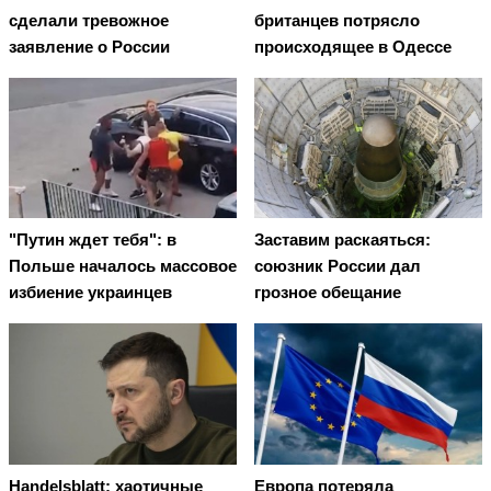
сделали тревожное
британцев потрясло
заявление о России
происходящее в Одессе
"Путин ждет тебя": в
Заставим раскаяться:
Польше началось массовое
союзник России дал
избиение украинцев
грозное обещание
Handelsblatt: хаотичные
Европа потеряла