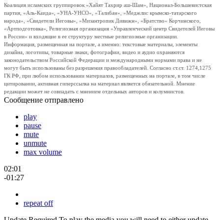
Коалиция исламских группировок «Хайят Тахрир аш-Шам», Национал-Большевистская
партия, «Аль-Каида», «УНА-УНСО», «Талибан», «Меджлис крымско-татарского
народа», «Свидетели Иеговы», «Мизантропик Дивижн», «Братство» Корчинского,
«Артподготовка», Религиозная организация «Управленческий центр Свидетелей Иеговы
в России» и входящие в ее структуру местные религиозные организации.
Информация, размещенная на портале, а именно: текстовые материалы, элементы
дизайна, логотипы, товарные знаки, фотографии, видео и аудио охраняются
законодательством Российской Федерации и международными нормами права и не
могут быть использованы без разрешения правообладателей. Согласно ст.ст. 1274,1275
ГК РФ, при любом использовании материалов, размещенных на портале, в том числе
цитировании, активная гиперссылка на материал является обязательной. Мнение
редакции может не совпадать с мнением отдельных авторов и колумнистов.
Сообщение отправлено
play
pause
mute
unmute
max volume
02:01
-01:27
repeat off
Update Required
To play the media you will need to either update