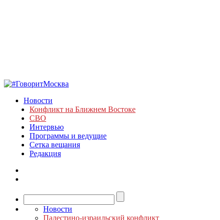
Новости
Конфликт на Ближнем Востоке
СВО
Интервью
Программы и ведущие
Сетка вещания
Редакция
Новости
Палестино-израильский конфликт