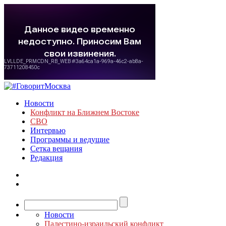
Новости
Конфликт на Ближнем Востоке
СВО
Интервью
Программы и ведущие
Сетка вещания
Редакция
Новости
Палестино-израильский конфликт