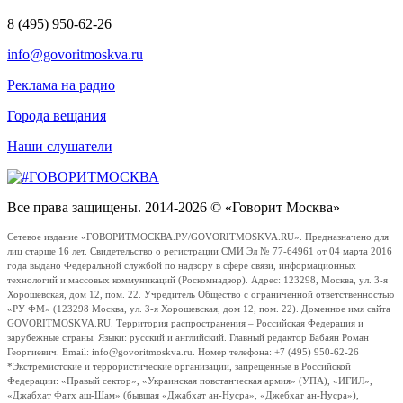
8 (495) 950-62-26
info@govoritmoskva.ru
Реклама на радио
Города вещания
Наши слушатели
Все права защищены. 2014-2026 © «Говорит Москва»
Сетевое издание «ГОВОРИТМОСКВА.РУ/GOVORITMOSKVA.RU». Предназначено для
лиц старше 16 лет. Свидетельство о регистрации СМИ Эл № 77-64961 от 04 марта 2016
года выдано Федеральной службой по надзору в сфере связи, информационных
технологий и массовых коммуникаций (Роскомнадзор). Адрес: 123298, Москва, ул. 3-я
Хорошевская, дом 12, пом. 22. Учредитель Общество с ограниченной ответственностью
«РУ ФМ» (123298 Москва, ул. 3-я Хорошевская, дом 12, пом. 22). Доменное имя сайта
GOVORITMOSKVA.RU. Территория распространения – Российская Федерация и
зарубежные страны. Языки: русский и английский. Главный редактор Бабаян Роман
Георгиевич. Email: info@govoritmoskva.ru. Номер телефона: +7 (495) 950-62-26
*Экстремистские и террористические организации, запрещенные в Российской
Федерации: «Правый сектор», «Украинская повстанческая армия» (УПА), «ИГИЛ»,
«Джабхат Фатх аш-Шам» (бывшая «Джабхат ан-Нусра», «Джебхат ан-Нусра»),