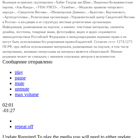
Коалиция исламских группировок «Хайят Тахрир аш-Шам», Национал-Большевистская
партия, «Аль-Каида», «УНА-УНСО», «Талибан», «Меджлис крымско-татарского
народа», «Свидетели Иеговы», «Мизантропик Дивижн», «Братство» Корчинского,
«Артподготовка», Религиозная организация «Управленческий центр Свидетелей Иеговы
в России» и входящие в ее структуру местные религиозные организации.
Информация, размещенная на портале, а именно: текстовые материалы, элементы
дизайна, логотипы, товарные знаки, фотографии, видео и аудио охраняются
законодательством Российской Федерации и международными нормами права и не
могут быть использованы без разрешения правообладателей. Согласно ст.ст. 1274,1275
ГК РФ, при любом использовании материалов, размещенных на портале, в том числе
цитировании, активная гиперссылка на материал является обязательной. Мнение
редакции может не совпадать с мнением отдельных авторов и колумнистов.
Сообщение отправлено
play
pause
mute
unmute
max volume
02:01
-01:27
repeat off
Update Required
To play the media you will need to either update