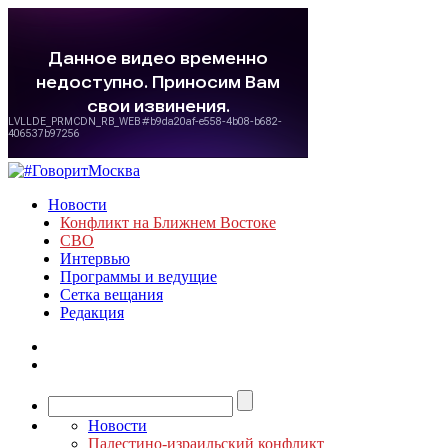
Новости
Конфликт на Ближнем Востоке
СВО
Интервью
Программы и ведущие
Сетка вещания
Редакция
Новости
Палестино-израильский конфликт