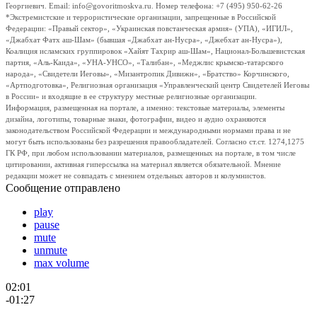
Георгиевич. Email: info@govoritmoskva.ru. Номер телефона: +7 (495) 950-62-26
*Экстремистские и террористические организации, запрещенные в Российской
Федерации: «Правый сектор», «Украинская повстанческая армия» (УПА), «ИГИЛ»,
«Джабхат Фатх аш-Шам» (бывшая «Джабхат ан-Нусра», «Джебхат ан-Нусра»),
Коалиция исламских группировок «Хайят Тахрир аш-Шам», Национал-Большевистская
партия, «Аль-Каида», «УНА-УНСО», «Талибан», «Меджлис крымско-татарского
народа», «Свидетели Иеговы», «Мизантропик Дивижн», «Братство» Корчинского,
«Артподготовка», Религиозная организация «Управленческий центр Свидетелей Иеговы
в России» и входящие в ее структуру местные религиозные организации.
Информация, размещенная на портале, а именно: текстовые материалы, элементы
дизайна, логотипы, товарные знаки, фотографии, видео и аудио охраняются
законодательством Российской Федерации и международными нормами права и не
могут быть использованы без разрешения правообладателей. Согласно ст.ст. 1274,1275
ГК РФ, при любом использовании материалов, размещенных на портале, в том числе
цитировании, активная гиперссылка на материал является обязательной. Мнение
редакции может не совпадать с мнением отдельных авторов и колумнистов.
Сообщение отправлено
play
pause
mute
unmute
max volume
02:01
-01:27