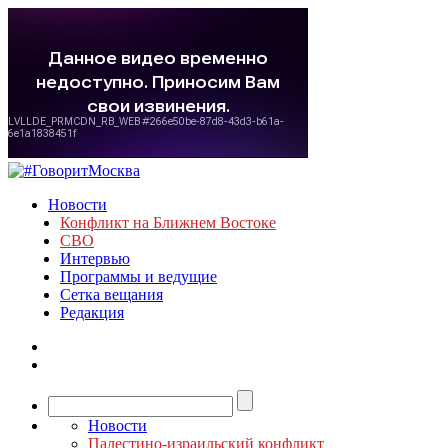
Новости
Конфликт на Ближнем Востоке
СВО
Интервью
Программы и ведущие
Сетка вещания
Редакция
Новости
Палестино-израильский конфликт