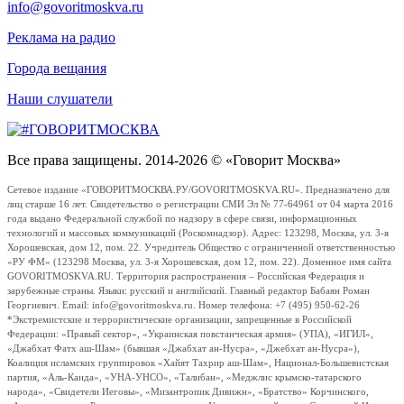
info@govoritmoskva.ru
Реклама на радио
Города вещания
Наши слушатели
Все права защищены. 2014-2026 © «Говорит Москва»
Сетевое издание «ГОВОРИТМОСКВА.РУ/GOVORITMOSKVA.RU». Предназначено для
лиц старше 16 лет. Свидетельство о регистрации СМИ Эл № 77-64961 от 04 марта 2016
года выдано Федеральной службой по надзору в сфере связи, информационных
технологий и массовых коммуникаций (Роскомнадзор). Адрес: 123298, Москва, ул. 3-я
Хорошевская, дом 12, пом. 22. Учредитель Общество с ограниченной ответственностью
«РУ ФМ» (123298 Москва, ул. 3-я Хорошевская, дом 12, пом. 22). Доменное имя сайта
GOVORITMOSKVA.RU. Территория распространения – Российская Федерация и
зарубежные страны. Языки: русский и английский. Главный редактор Бабаян Роман
Георгиевич. Email: info@govoritmoskva.ru. Номер телефона: +7 (495) 950-62-26
*Экстремистские и террористические организации, запрещенные в Российской
Федерации: «Правый сектор», «Украинская повстанческая армия» (УПА), «ИГИЛ»,
«Джабхат Фатх аш-Шам» (бывшая «Джабхат ан-Нусра», «Джебхат ан-Нусра»),
Коалиция исламских группировок «Хайят Тахрир аш-Шам», Национал-Большевистская
партия, «Аль-Каида», «УНА-УНСО», «Талибан», «Меджлис крымско-татарского
народа», «Свидетели Иеговы», «Мизантропик Дивижн», «Братство» Корчинского,