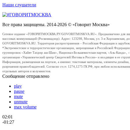
Наши слушатели
Все права защищены. 2014-2026 © «Говорит Москва»
Сетевое издание «ГОВОРИТМОСКВА.РУ/GOVORITMOSKVA.RU». Предназначено для лиц стар
массовых коммуникаций (Роскомнадзор). Адрес: 123298, Москва, ул. 3-я Хорошевская, д
GOVORITMOSKVA.RU. Территория распространения – Российская Федерация и зарубежные с
*Экстремистские и террористические организации, запрещенные в Российской Федераци
группировок «Хайят Тахрир аш-Шам», Национал-Большевистская партия, «Аль-Каида», 
организация «Управленческий центр Свидетелей Иеговы в России» и входящие в ее струк
Информация, размещенная на портале, а именно: текстовые материалы, элементы дизайна
разрешения правообладателей. Согласно ст.ст. 1274,1275 ГК РФ, при любом использовани
отдельных авторов и колумнистов.
Сообщение отправлено
play
pause
mute
unmute
max volume
02:01
-01:27