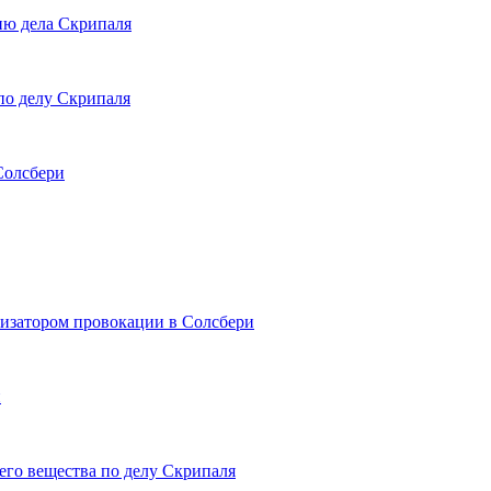
ию дела Скрипаля
по делу Скрипаля
Солсбери
изатором провокации в Солсбери
й
его вещества по делу Скрипаля