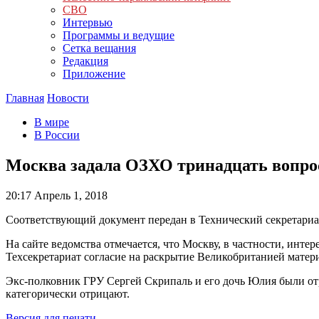
СВО
Интервью
Программы и ведущие
Сетка вещания
Редакция
Приложение
Главная
Новости
В мире
В России
Москва задала ОЗХО тринадцать вопро
20:17
Апрель 1, 2018
Соответствующий документ передан в Технический секретари
На сайте ведомства отмечается, что Москву, в частности, интер
Техсекретариат согласие на раскрытие Великобританией матер
Экс-полковник ГРУ Сергей Скрипаль и его дочь Юлия были от
категорически отрицают.
Версия для печати