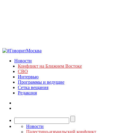
Новости
Конфликт на Ближнем Востоке
СВО
Интервью
Программы и ведущие
Сетка вещания
Редакция
Новости
Палестино-израильский конфликт