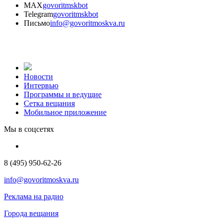
MAX
govoritmskbot
Telegram
govoritmskbot
Письмо
info@govoritmoskva.ru
Новости
Интервью
Программы и ведущие
Сетка вещания
Мобильное приложение
Мы в соцсетях
8 (495) 950-62-26
info@govoritmoskva.ru
Реклама на радио
Города вещания