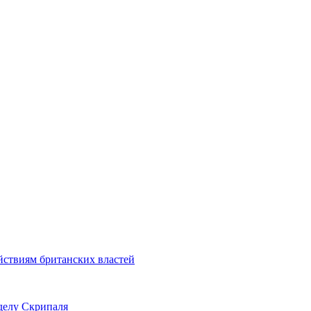
йствиям британских властей
делу Скрипаля