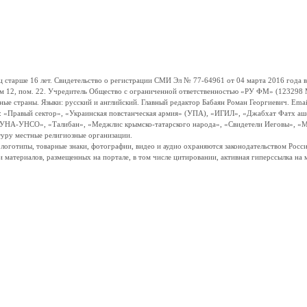
ше 16 лет. Свидетельство о регистрации СМИ Эл № 77-64961 от 04 марта 2016 года вы
ом 12, пом. 22. Учредитель Общество с ограниченной ответственностью «РУ ФМ» (123298 Мо
траны. Языки: русский и английский. Главный редактор Бабаян Роман Георгиевич. Email:
и: «Правый сектор», «Украинская повстанческая армия» (УПА), «ИГИЛ», «Джабхат Фатх а
«УНА-УНСО», «Талибан», «Меджлис крымско-татарского народа», «Свидетели Иеговы», «М
туру местные религиозные организации.
, логотипы, товарные знаки, фотографии, видео и аудио охраняются законодательством Ро
и материалов, размещенных на портале, в том числе цитировании, активная гиперссылка на 