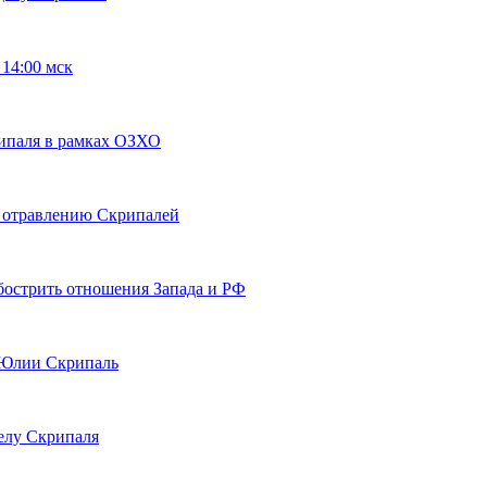
14:00 мск
рипаля в рамках ОЗХО
к отравлению Скрипалей
бострить отношения Запада и РФ
я Юлии Скрипаль
делу Скрипаля