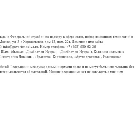
дано Федеральной службой по надзору в сфере связи, информационных технологий и
сква, ул. 3-я Хорошевская, дом 12, пом. 22). Доменное имя сайта
 info@govoritmoskva.ru. Номер телефона: +7 (495) 950-62-26
ш-Шам» (бывшая «Джабхат ан-Нусра», «Джебхат ан-Нусра»), Коалиция исламских
изантропик Дивижн», «Братство» Корчинского, «Артподготовка», Религиозная
ссийской Федерации и международными нормами права и не могут быть использованы без
материал является обязательной. Мнение редакции может не совпадать с мнением