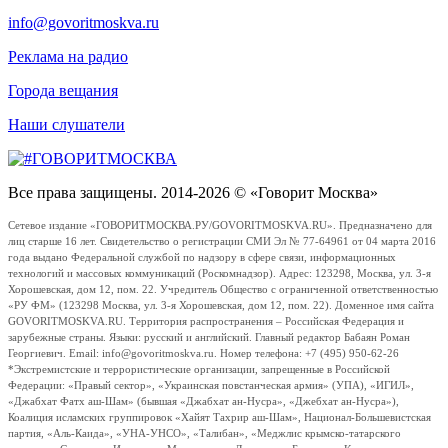
info@govoritmoskva.ru
Реклама на радио
Города вещания
Наши слушатели
Все права защищены. 2014-2026 © «Говорит Москва»
Сетевое издание «ГОВОРИТМОСКВА.РУ/GOVORITMOSKVA.RU». Предназначено для
лиц старше 16 лет. Свидетельство о регистрации СМИ Эл № 77-64961 от 04 марта 2016
года выдано Федеральной службой по надзору в сфере связи, информационных
технологий и массовых коммуникаций (Роскомнадзор). Адрес: 123298, Москва, ул. 3-я
Хорошевская, дом 12, пом. 22. Учредитель Общество с ограниченной ответственностью
«РУ ФМ» (123298 Москва, ул. 3-я Хорошевская, дом 12, пом. 22). Доменное имя сайта
GOVORITMOSKVA.RU. Территория распространения – Российская Федерация и
зарубежные страны. Языки: русский и английский. Главный редактор Бабаян Роман
Георгиевич. Email: info@govoritmoskva.ru. Номер телефона: +7 (495) 950-62-26
*Экстремистские и террористические организации, запрещенные в Российской
Федерации: «Правый сектор», «Украинская повстанческая армия» (УПА), «ИГИЛ»,
«Джабхат Фатх аш-Шам» (бывшая «Джабхат ан-Нусра», «Джебхат ан-Нусра»),
Коалиция исламских группировок «Хайят Тахрир аш-Шам», Национал-Большевистская
партия, «Аль-Каида», «УНА-УНСО», «Талибан», «Меджлис крымско-татарского