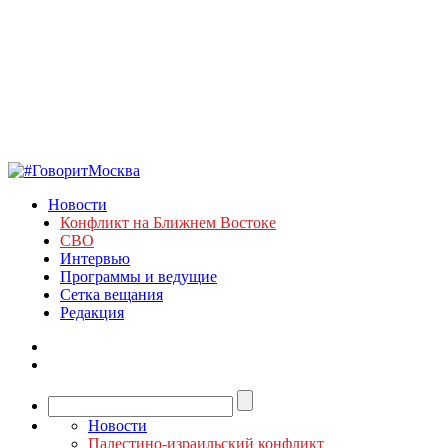
Новости
Конфликт на Ближнем Востоке
СВО
Интервью
Программы и ведущие
Сетка вещания
Редакция
Новости
Палестино-израильский конфликт