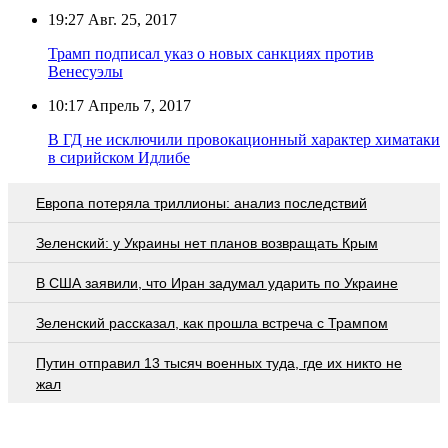
19:27
Авг. 25, 2017
Трамп подписал указ о новых санкциях против
Венесуэлы
10:17
Апрель 7, 2017
В ГД не исключили провокационный характер химатаки
в сирийском Идлибе
Европа потеряла триллионы: анализ последствий
Зеленский: у Украины нет планов возвращать Крым
В США заявили, что Иран задумал ударить по Украине
Зеленский рассказал, как прошла встреча с Трампом
Путин отправил 13 тысяч военных туда, где их никто не
жал