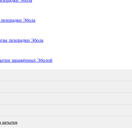
ихорадки Эбола
 лихорадки Эбола
розы лихорадки Эбола
бытии заражённых Эболой
в затылок