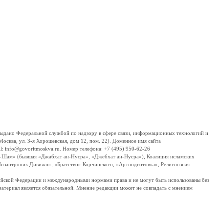
дано Федеральной службой по надзору в сфере связи, информационных технологий и
сква, ул. 3-я Хорошевская, дом 12, пом. 22). Доменное имя сайта
 info@govoritmoskva.ru. Номер телефона: +7 (495) 950-62-26
ш-Шам» (бывшая «Джабхат ан-Нусра», «Джебхат ан-Нусра»), Коалиция исламских
изантропик Дивижн», «Братство» Корчинского, «Артподготовка», Религиозная
ссийской Федерации и международными нормами права и не могут быть использованы без
материал является обязательной. Мнение редакции может не совпадать с мнением