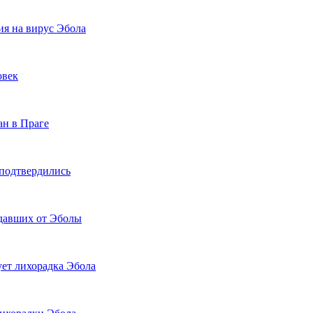
ия на вирус Эбола
овек
ан в Праге
 подтвердились
адавших от Эболы
ует лихорадка Эбола