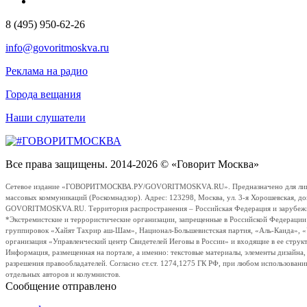
8 (495) 950-62-26
info@govoritmoskva.ru
Реклама на радио
Города вещания
Наши слушатели
Все права защищены. 2014-2026 © «Говорит Москва»
Сетевое издание «ГОВОРИТМОСКВА.РУ/GOVORITMOSKVA.RU». Предназначено для лиц стар
массовых коммуникаций (Роскомнадзор). Адрес: 123298, Москва, ул. 3-я Хорошевская, д
GOVORITMOSKVA.RU. Территория распространения – Российская Федерация и зарубежные с
*Экстремистские и террористические организации, запрещенные в Российской Федераци
группировок «Хайят Тахрир аш-Шам», Национал-Большевистская партия, «Аль-Каида», 
организация «Управленческий центр Свидетелей Иеговы в России» и входящие в ее струк
Информация, размещенная на портале, а именно: текстовые материалы, элементы дизайна
разрешения правообладателей. Согласно ст.ст. 1274,1275 ГК РФ, при любом использовани
отдельных авторов и колумнистов.
Сообщение отправлено