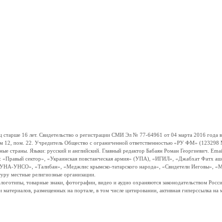
ше 16 лет. Свидетельство о регистрации СМИ Эл № 77-64961 от 04 марта 2016 года вы
ом 12, пом. 22. Учредитель Общество с ограниченной ответственностью «РУ ФМ» (123298 Мо
траны. Языки: русский и английский. Главный редактор Бабаян Роман Георгиевич. Email:
и: «Правый сектор», «Украинская повстанческая армия» (УПА), «ИГИЛ», «Джабхат Фатх а
«УНА-УНСО», «Талибан», «Меджлис крымско-татарского народа», «Свидетели Иеговы», «М
туру местные религиозные организации.
, логотипы, товарные знаки, фотографии, видео и аудио охраняются законодательством Ро
и материалов, размещенных на портале, в том числе цитировании, активная гиперссылка на 