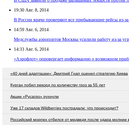
В США заявили о продаже фальшивых лекарств против л
19:30
Авг. 8, 2014
В России врачи проверяют все прибывающие рейсы из-за
14:59
Авг. 6, 2014
Медслужбы аэропортов Москвы усилили работу из-за уг
14:33
Авг. 6, 2014
«Аэрофлот» опровергает информацию о возможном при
«40 дней адаптации»: Дмитрий Гнап оценил стратегию Киева
Курган побил рекорд по количеству гроз за 55 лет
Акции «Русагро» рухнули
Уже 17 складов Wildberries пострадали: что происходит?
Российский морпех отбился от медведя после удара молнии 