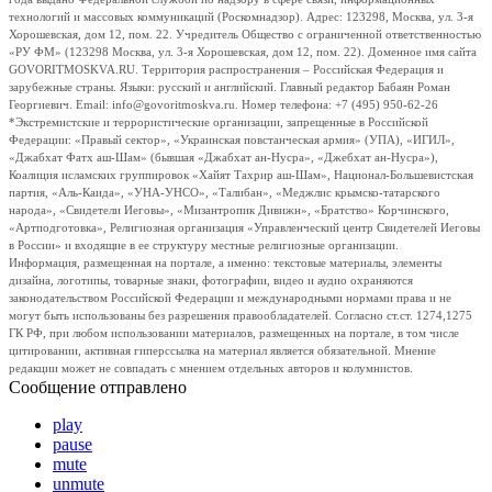
технологий и массовых коммуникаций (Роскомнадзор). Адрес: 123298, Москва, ул. 3-я
Хорошевская, дом 12, пом. 22. Учредитель Общество с ограниченной ответственностью
«РУ ФМ» (123298 Москва, ул. 3-я Хорошевская, дом 12, пом. 22). Доменное имя сайта
GOVORITMOSKVA.RU. Территория распространения – Российская Федерация и
зарубежные страны. Языки: русский и английский. Главный редактор Бабаян Роман
Георгиевич. Email: info@govoritmoskva.ru. Номер телефона: +7 (495) 950-62-26
*Экстремистские и террористические организации, запрещенные в Российской
Федерации: «Правый сектор», «Украинская повстанческая армия» (УПА), «ИГИЛ»,
«Джабхат Фатх аш-Шам» (бывшая «Джабхат ан-Нусра», «Джебхат ан-Нусра»),
Коалиция исламских группировок «Хайят Тахрир аш-Шам», Национал-Большевистская
партия, «Аль-Каида», «УНА-УНСО», «Талибан», «Меджлис крымско-татарского
народа», «Свидетели Иеговы», «Мизантропик Дивижн», «Братство» Корчинского,
«Артподготовка», Религиозная организация «Управленческий центр Свидетелей Иеговы
в России» и входящие в ее структуру местные религиозные организации.
Информация, размещенная на портале, а именно: текстовые материалы, элементы
дизайна, логотипы, товарные знаки, фотографии, видео и аудио охраняются
законодательством Российской Федерации и международными нормами права и не
могут быть использованы без разрешения правообладателей. Согласно ст.ст. 1274,1275
ГК РФ, при любом использовании материалов, размещенных на портале, в том числе
цитировании, активная гиперссылка на материал является обязательной. Мнение
редакции может не совпадать с мнением отдельных авторов и колумнистов.
Сообщение отправлено
play
pause
mute
unmute