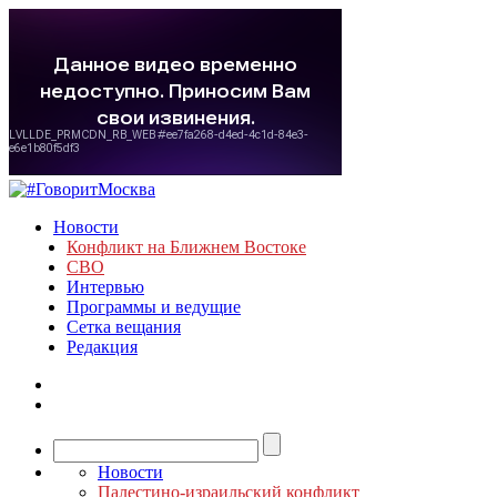
Новости
Конфликт на Ближнем Востоке
СВО
Интервью
Программы и ведущие
Сетка вещания
Редакция
Новости
Палестино-израильский конфликт