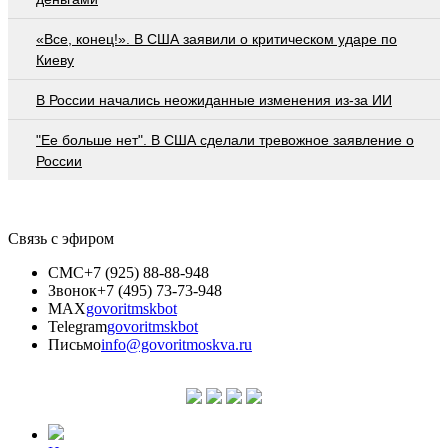
«Все, конец!». В США заявили о критическом ударе по
Киеву
В России начались неожиданные изменения из-за ИИ
"Ее больше нет". В США сделали тревожное заявление о
России
Связь с эфиром
СМС
+7 (925) 88-88-948
Звонок
+7 (495) 73-73-948
MAX
govoritmskbot
Telegram
govoritmskbot
Письмо
info@govoritmoskva.ru