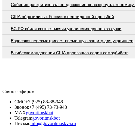
Собянин раскритиковал предложение «развернуть экономику 
США обратились к России с неожиданной просьбой
ВС РФ сбили свыше тысячи украинских дронов за сутки
Евросоюз пересматривает временную защиту для украинцев
В киберкомандовании США произошла серия самоубийств
Связь с эфиром
СМС
+7 (925) 88-88-948
Звонок
+7 (495) 73-73-948
MAX
govoritmskbot
Telegram
govoritmskbot
Письмо
info@govoritmoskva.ru