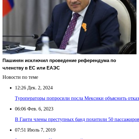
Пашинян исключил проведение референдума по
членству в ЕС или ЕАЭС
Новости по теме
12:26
Дек. 2, 2024
Туроператоры попросили посла Мексики объяснить отказы
06:06
Фев. 6, 2023
В Гаити члены преступных банд похитили 50 пассажиров
07:51
Июль 7, 2019