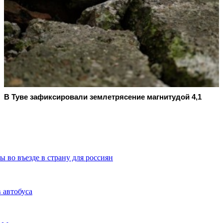
В Туве зафиксировали землетрясение магнитудой 4,1
 во въезде в страну для россиян
 автобуса