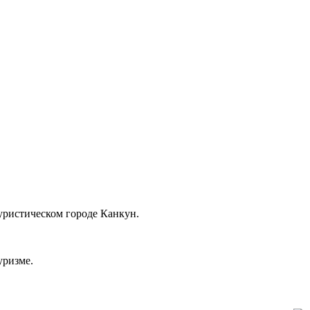
туристическом городе Канкун.
уризме.