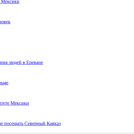
з Мексики
ловек
ения людей в Ереване
рьме
итете Мексики
е посещать Северный Кавказ