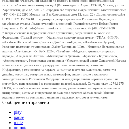
года выдано Федеральной службой по надзору в сфере связи, информационных
технологий и массовых коммуникаций (Роскомнадзор). Адрес: 123298, Москва, ул. 3-я
Хорошевская, дом 12, пом. 22. Учредитель Общество с ограниченной ответственностью
«РУ ФМ» (123298 Москва, ул. 3-я Хорошевская, дом 12, пом. 22). Доменное имя сайта
GOVORITMOSKVA.RU. Территория распространения – Российская Федерация и
зарубежные страны. Языки: русский и английский. Главный редактор Бабаян Роман
Георгиевич. Email: info@govoritmoskva.ru. Номер телефона: +7 (495) 950-62-26
*Экстремистские и террористические организации, запрещенные в Российской
Федерации: «Правый сектор», «Украинская повстанческая армия» (УПА), «ИГИЛ»,
«Джабхат Фатх аш-Шам» (бывшая «Джабхат ан-Нусра», «Джебхат ан-Нусра»),
Коалиция исламских группировок «Хайят Тахрир аш-Шам», Национал-Большевистская
партия, «Аль-Каида», «УНА-УНСО», «Талибан», «Меджлис крымско-татарского
народа», «Свидетели Иеговы», «Мизантропик Дивижн», «Братство» Корчинского,
«Артподготовка», Религиозная организация «Управленческий центр Свидетелей Иеговы
в России» и входящие в ее структуру местные религиозные организации.
Информация, размещенная на портале, а именно: текстовые материалы, элементы
дизайна, логотипы, товарные знаки, фотографии, видео и аудио охраняются
законодательством Российской Федерации и международными нормами права и не
могут быть использованы без разрешения правообладателей. Согласно ст.ст. 1274,1275
ГК РФ, при любом использовании материалов, размещенных на портале, в том числе
цитировании, активная гиперссылка на материал является обязательной. Мнение
редакции может не совпадать с мнением отдельных авторов и колумнистов.
Сообщение отправлено
play
pause
mute
unmute