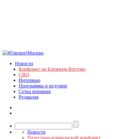
Новости
Конфликт на Ближнем Востоке
СВО
Интервью
Программы и ведущие
Сетка вещания
Редакция
Новости
Палестино-израильский конфликт