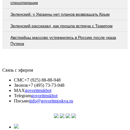
спецоперации
Зеленский: у Украины нет планов возвращать Крым
Зеленский рассказал, как прошла встреча с Трампом
Австрийцы массово устремились в Россию после указа
Путина
Связь с эфиром
СМС
+7 (925) 88-88-948
Звонок
+7 (495) 73-73-948
MAX
govoritmskbot
Telegram
govoritmskbot
Письмо
info@govoritmoskva.ru