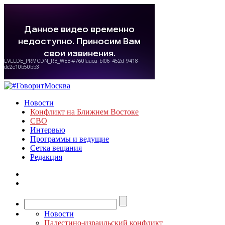
Новости
Конфликт на Ближнем Востоке
СВО
Интервью
Программы и ведущие
Сетка вещания
Редакция
Новости
Палестино-израильский конфликт