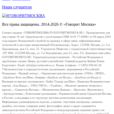
Наши слушатели
Все права защищены. 2014-2026 © «Говорит Москва»
Сетевое издание «ГОВОРИТМОСКВА.РУ/GOVORITMOSKVA.RU». Предназначено для
лиц старше 16 лет. Свидетельство о регистрации СМИ Эл № 77-64961 от 04 марта 2016
года выдано Федеральной службой по надзору в сфере связи, информационных
технологий и массовых коммуникаций (Роскомнадзор). Адрес: 123298, Москва, ул. 3-я
Хорошевская, дом 12, пом. 22. Учредитель Общество с ограниченной ответственностью
«РУ ФМ» (123298 Москва, ул. 3-я Хорошевская, дом 12, пом. 22). Доменное имя сайта
GOVORITMOSKVA.RU. Территория распространения – Российская Федерация и
зарубежные страны. Языки: русский и английский. Главный редактор Бабаян Роман
Георгиевич. Email: info@govoritmoskva.ru. Номер телефона: +7 (495) 950-62-26
*Экстремистские и террористические организации, запрещенные в Российской
Федерации: «Правый сектор», «Украинская повстанческая армия» (УПА), «ИГИЛ»,
«Джабхат Фатх аш-Шам» (бывшая «Джабхат ан-Нусра», «Джебхат ан-Нусра»),
Коалиция исламских группировок «Хайят Тахрир аш-Шам», Национал-Большевистская
партия, «Аль-Каида», «УНА-УНСО», «Талибан», «Меджлис крымско-татарского
народа», «Свидетели Иеговы», «Мизантропик Дивижн», «Братство» Корчинского,
«Артподготовка», Религиозная организация «Управленческий центр Свидетелей Иеговы
в России» и входящие в ее структуру местные религиозные организации.
Информация, размещенная на портале, а именно: текстовые материалы, элементы
дизайна, логотипы, товарные знаки, фотографии, видео и аудио охраняются
законодательством Российской Федерации и международными нормами права и не