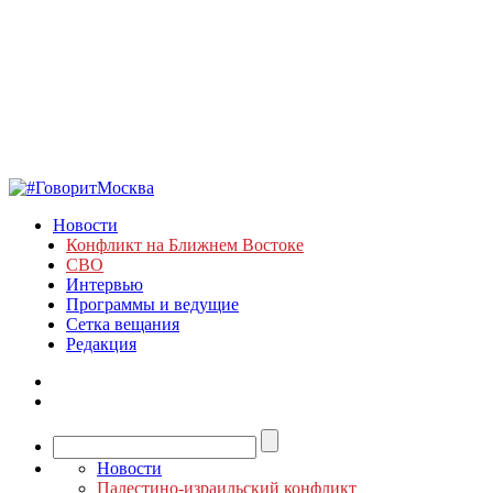
Новости
Конфликт на Ближнем Востоке
СВО
Интервью
Программы и ведущие
Сетка вещания
Редакция
Новости
Палестино-израильский конфликт