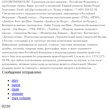
GOVORITMOSKVA.RU. Территория распространения – Российская Федерация и
зарубежные страны. Языки: русский и английский. Главный редактор Бабаян Роман
Георгиевич. Email: info@govoritmoskva.ru. Номер телефона: +7 (495) 950-62-26
*Экстремистские и террористические организации, запрещенные в Российской
Федерации: «Правый сектор», «Украинская повстанческая армия» (УПА), «ИГИЛ»,
«Джабхат Фатх аш-Шам» (бывшая «Джабхат ан-Нусра», «Джебхат ан-Нусра»),
Коалиция исламских группировок «Хайят Тахрир аш-Шам», Национал-Большевистская
партия, «Аль-Каида», «УНА-УНСО», «Талибан», «Меджлис крымско-татарского
народа», «Свидетели Иеговы», «Мизантропик Дивижн», «Братство» Корчинского,
«Артподготовка», Религиозная организация «Управленческий центр Свидетелей Иеговы
в России» и входящие в ее структуру местные религиозные организации.
Информация, размещенная на портале, а именно: текстовые материалы, элементы
дизайна, логотипы, товарные знаки, фотографии, видео и аудио охраняются
законодательством Российской Федерации и международными нормами права и не
могут быть использованы без разрешения правообладателей. Согласно ст.ст. 1274,1275
ГК РФ, при любом использовании материалов, размещенных на портале, в том числе
цитировании, активная гиперссылка на материал является обязательной. Мнение
редакции может не совпадать с мнением отдельных авторов и колумнистов.
Сообщение отправлено
play
pause
mute
unmute
max volume
02:01