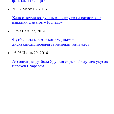
фанатами полицию
20:37
Март 15, 2015
Халк ответил воздушным поцелуем на расистские
выкрики фанатов «Торпедо»
11:53
Сен. 27, 2014
Футболиста московского «Динамо»
дисквалифицировали за неприличный жест
16:26
Июнь 29, 2014
Ассоциация футбола Уругвая скрыла 5 случаев укусов
игроков Суаресом