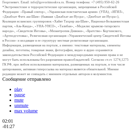
Георгиевич. Email: info@govoritmoskva.ru. Номер телефона: +7 (495) 950-62-26
*Экстремистские и террористические организации, запрещенные в Российской
Федерации: «Правый сектор», «Украинская повстанческая армия» (УПА), «ИГИЛ»,
«Джабхат Фатх аш-Шам» (бывшая «Джабхат ан-Нусра», «Джебхат ан-Нусра»),
Коалиция исламских группировок «Хайят Тахрир аш-Шам», Национал-Большевистская
партия, «Аль-Каида», «УНА-УНСО», «Талибан», «Меджлис крымско-татарского
народа», «Свидетели Иеговы», «Мизантропик Дивижн», «Братство» Корчинского,
«Артподготовка», Религиозная организация «Управленческий центр Свидетелей Иеговы
в России» и входящие в ее структуру местные религиозные организации.
Информация, размещенная на портале, а именно: текстовые материалы, элементы
дизайна, логотипы, товарные знаки, фотографии, видео и аудио охраняются
законодательством Российской Федерации и международными нормами права и не
могут быть использованы без разрешения правообладателей. Согласно ст.ст. 1274,1275
ГК РФ, при любом использовании материалов, размещенных на портале, в том числе
цитировании, активная гиперссылка на материал является обязательной. Мнение
редакции может не совпадать с мнением отдельных авторов и колумнистов.
Сообщение отправлено
play
pause
mute
unmute
max volume
02:01
-01:27