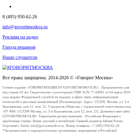
8 (495) 950-62-26
info@govoritmoskva.ru
Реклама на радио
Города вещания
Наши слушатели
Все права защищены. 2014-2026 © «Говорит Москва»
Сетевое издание «ГОВОРИТМОСКВА.РУ/GOVORITMOSKVA.RU». Предназначено для
лиц старше 16 лет. Свидетельство о регистрации СМИ Эл № 77-64961 от 04 марта 2016
года выдано Федеральной службой по надзору в сфере связи, информационных
технологий и массовых коммуникаций (Роскомнадзор). Адрес: 123298, Москва, ул. 3-я
Хорошевская, дом 12, пом. 22. Учредитель Общество с ограниченной ответственностью
«РУ ФМ» (123298 Москва, ул. 3-я Хорошевская, дом 12, пом. 22). Доменное имя сайта
GOVORITMOSKVA.RU. Территория распространения – Российская Федерация и
зарубежные страны. Языки: русский и английский. Главный редактор Бабаян Роман
Георгиевич. Email: info@govoritmoskva.ru. Номер телефона: +7 (495) 950-62-26
*Экстремистские и террористические организации, запрещенные в Российской