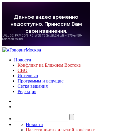
Новости
Конфликт на Ближнем Востоке
СВО
Интервью
Программы и ведущие
Сетка вещания
Редакция
Новости
Палестино-израильский конфликт