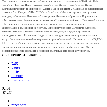
Федерации: «Правый сектор», «Украинская повстанческая армия» (УПА), «ИГИЛ»,
«Джабхат Фатх аш-Шам» (бывшая «Джабхат ан-Нусра», «Джебхат ан-Нусра»),
Коалиция исламских группировок «Хайят Тахрир аш-Шам», Национал-Большевистская
партия, «Аль-Каида», «УНА-УНСО», «Талибан», «Меджлис крымско-татарского
народа», «Свидетели Иеговы», «Мизантропик Дивижн», «Братство» Корчинского,
«Артподготовка», Религиозная организация «Управленческий центр Свидетелей Иеговы
в России» и входящие в ее структуру местные религиозные организации.
Информация, размещенная на портале, а именно: текстовые материалы, элементы
дизайна, логотипы, товарные знаки, фотографии, видео и аудио охраняются
законодательством Российской Федерации и международными нормами права и не
могут быть использованы без разрешения правообладателей. Согласно ст.ст. 1274,1275
ГК РФ, при любом использовании материалов, размещенных на портале, в том числе
цитировании, активная гиперссылка на материал является обязательной. Мнение
редакции может не совпадать с мнением отдельных авторов и колумнистов.
Сообщение отправлено
play
pause
mute
unmute
max volume
02:01
-01:27
repeat off