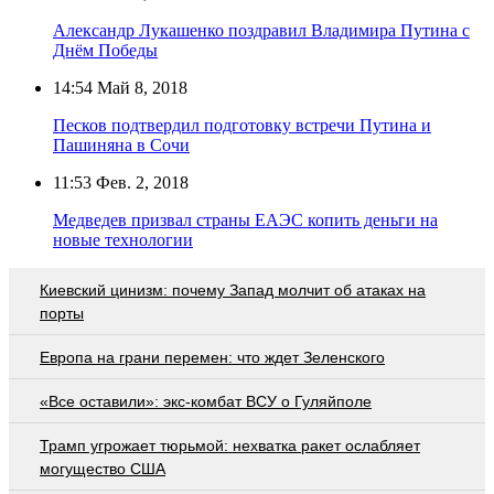
Александр Лукашенко поздравил Владимира Путина с
Днём Победы
14:54
Май 8, 2018
Песков подтвердил подготовку встречи Путина и
Пашиняна в Сочи
11:53
Фев. 2, 2018
Медведев призвал страны ЕАЭС копить деньги на
новые технологии
Киевский цинизм: почему Запад молчит об атаках на
порты
Европа на грани перемен: что ждет Зеленского
«Все оставили»: экс-комбат ВСУ о Гуляйполе
Трамп угрожает тюрьмой: нехватка ракет ослабляет
могущество США