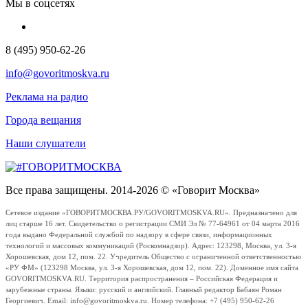
Мы в соцсетях
8 (495) 950-62-26
info@govoritmoskva.ru
Реклама на радио
Города вещания
Наши слушатели
Все права защищены. 2014-2026 © «Говорит Москва»
Сетевое издание «ГОВОРИТМОСКВА.РУ/GOVORITMOSKVA.RU». Предназначено для
лиц старше 16 лет. Свидетельство о регистрации СМИ Эл № 77-64961 от 04 марта 2016
года выдано Федеральной службой по надзору в сфере связи, информационных
технологий и массовых коммуникаций (Роскомнадзор). Адрес: 123298, Москва, ул. 3-я
Хорошевская, дом 12, пом. 22. Учредитель Общество с ограниченной ответственностью
«РУ ФМ» (123298 Москва, ул. 3-я Хорошевская, дом 12, пом. 22). Доменное имя сайта
GOVORITMOSKVA.RU. Территория распространения – Российская Федерация и
зарубежные страны. Языки: русский и английский. Главный редактор Бабаян Роман
Георгиевич. Email: info@govoritmoskva.ru. Номер телефона: +7 (495) 950-62-26