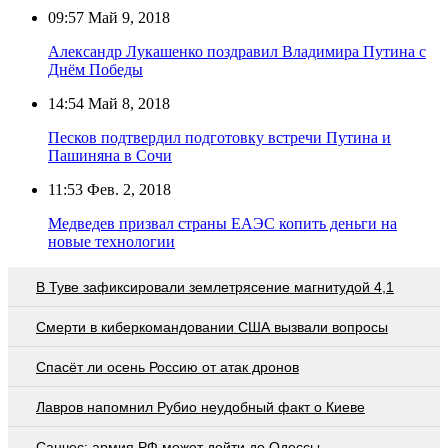
09:57
Май 9, 2018
Александр Лукашенко поздравил Владимира Путина с
Днём Победы
14:54
Май 8, 2018
Песков подтвердил подготовку встречи Путина и
Пашиняна в Сочи
11:53
Фев. 2, 2018
Медведев призвал страны ЕАЭС копить деньги на
новые технологии
В Туве зафиксировали землетрясение магнитудой 4,1
Смерти в киберкомандовании США вызвали вопросы
Спасёт ли осень Россию от атак дронов
Лавров напомнил Рубио неудобный факт о Киеве
Санчес: армия РФ может дойти до Одессы