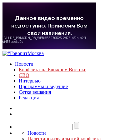
Новости
Конфликт на Ближнем Востоке
СВО
Интервью
Программы и ведущие
Сетка вещания
Редакция
Новости
Палестино-израильский конфликт