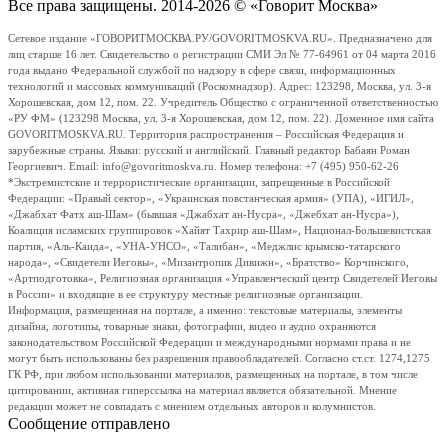
Все права защищены. 2014-2026 © «Говорит Москва»
Сетевое издание «ГОВОРИТМОСКВА.РУ/GOVORITMOSKVA.RU». Предназначено для
лиц старше 16 лет. Свидетельство о регистрации СМИ Эл № 77-64961 от 04 марта 2016
года выдано Федеральной службой по надзору в сфере связи, информационных
технологий и массовых коммуникаций (Роскомнадзор). Адрес: 123298, Москва, ул. 3-я
Хорошевская, дом 12, пом. 22. Учредитель Общество с ограниченной ответственностью
«РУ ФМ» (123298 Москва, ул. 3-я Хорошевская, дом 12, пом. 22). Доменное имя сайта
GOVORITMOSKVA.RU. Территория распространения – Российская Федерация и
зарубежные страны. Языки: русский и английский. Главный редактор Бабаян Роман
Георгиевич. Email: info@govoritmoskva.ru. Номер телефона: +7 (495) 950-62-26
*Экстремистские и террористические организации, запрещенные в Российской
Федерации: «Правый сектор», «Украинская повстанческая армия» (УПА), «ИГИЛ»,
«Джабхат Фатх аш-Шам» (бывшая «Джабхат ан-Нусра», «Джебхат ан-Нусра»),
Коалиция исламских группировок «Хайят Тахрир аш-Шам», Национал-Большевистская
партия, «Аль-Каида», «УНА-УНСО», «Талибан», «Меджлис крымско-татарского
народа», «Свидетели Иеговы», «Мизантропик Дивижн», «Братство» Корчинского,
«Артподготовка», Религиозная организация «Управленческий центр Свидетелей Иеговы
в России» и входящие в ее структуру местные религиозные организации.
Информация, размещенная на портале, а именно: текстовые материалы, элементы
дизайна, логотипы, товарные знаки, фотографии, видео и аудио охраняются
законодательством Российской Федерации и международными нормами права и не
могут быть использованы без разрешения правообладателей. Согласно ст.ст. 1274,1275
ГК РФ, при любом использовании материалов, размещенных на портале, в том числе
цитировании, активная гиперссылка на материал является обязательной. Мнение
редакции может не совпадать с мнением отдельных авторов и колумнистов.
Сообщение отправлено