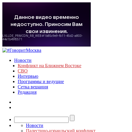
Новости
Конфликт на Ближнем Востоке
СВО
Интервью
Программы и ведущие
Сетка вещания
Редакция
Новости
Палестино-израильский конфликт