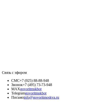
Связь с эфиром
СМС
+7 (925) 88-88-948
Звонок
+7 (495) 73-73-948
MAX
govoritmskbot
Telegram
govoritmskbot
Письмо
info@govoritmoskva.ru