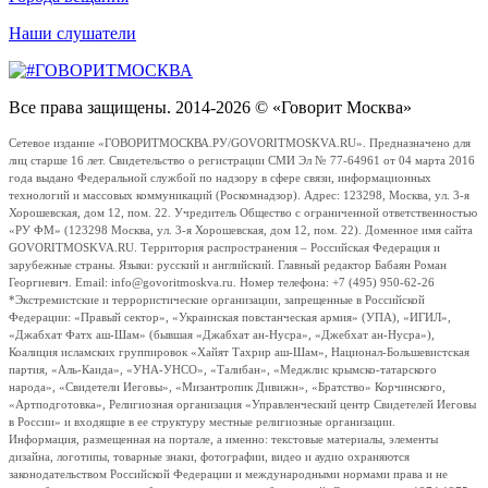
Наши слушатели
Все права защищены. 2014-2026 © «Говорит Москва»
Сетевое издание «ГОВОРИТМОСКВА.РУ/GOVORITMOSKVA.RU». Предназначено для
лиц старше 16 лет. Свидетельство о регистрации СМИ Эл № 77-64961 от 04 марта 2016
года выдано Федеральной службой по надзору в сфере связи, информационных
технологий и массовых коммуникаций (Роскомнадзор). Адрес: 123298, Москва, ул. 3-я
Хорошевская, дом 12, пом. 22. Учредитель Общество с ограниченной ответственностью
«РУ ФМ» (123298 Москва, ул. 3-я Хорошевская, дом 12, пом. 22). Доменное имя сайта
GOVORITMOSKVA.RU. Территория распространения – Российская Федерация и
зарубежные страны. Языки: русский и английский. Главный редактор Бабаян Роман
Георгиевич. Email: info@govoritmoskva.ru. Номер телефона: +7 (495) 950-62-26
*Экстремистские и террористические организации, запрещенные в Российской
Федерации: «Правый сектор», «Украинская повстанческая армия» (УПА), «ИГИЛ»,
«Джабхат Фатх аш-Шам» (бывшая «Джабхат ан-Нусра», «Джебхат ан-Нусра»),
Коалиция исламских группировок «Хайят Тахрир аш-Шам», Национал-Большевистская
партия, «Аль-Каида», «УНА-УНСО», «Талибан», «Меджлис крымско-татарского
народа», «Свидетели Иеговы», «Мизантропик Дивижн», «Братство» Корчинского,
«Артподготовка», Религиозная организация «Управленческий центр Свидетелей Иеговы
в России» и входящие в ее структуру местные религиозные организации.
Информация, размещенная на портале, а именно: текстовые материалы, элементы
дизайна, логотипы, товарные знаки, фотографии, видео и аудио охраняются
законодательством Российской Федерации и международными нормами права и не