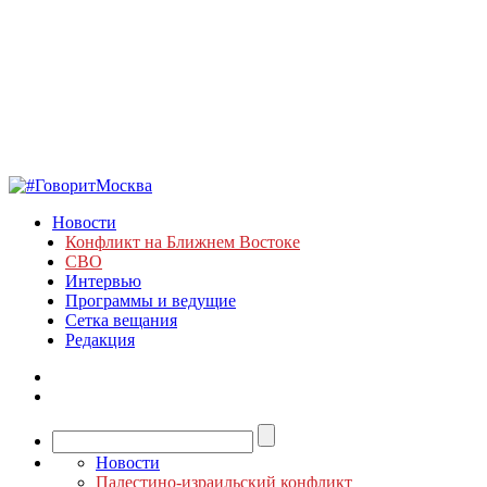
Новости
Конфликт на Ближнем Востоке
СВО
Интервью
Программы и ведущие
Сетка вещания
Редакция
Новости
Палестино-израильский конфликт