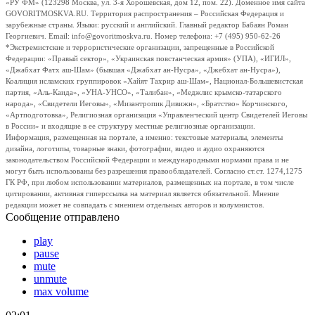
«РУ ФМ» (123298 Москва, ул. 3-я Хорошевская, дом 12, пом. 22). Доменное имя сайта
GOVORITMOSKVA.RU. Территория распространения – Российская Федерация и
зарубежные страны. Языки: русский и английский. Главный редактор Бабаян Роман
Георгиевич. Email: info@govoritmoskva.ru. Номер телефона: +7 (495) 950-62-26
*Экстремистские и террористические организации, запрещенные в Российской
Федерации: «Правый сектор», «Украинская повстанческая армия» (УПА), «ИГИЛ»,
«Джабхат Фатх аш-Шам» (бывшая «Джабхат ан-Нусра», «Джебхат ан-Нусра»),
Коалиция исламских группировок «Хайят Тахрир аш-Шам», Национал-Большевистская
партия, «Аль-Каида», «УНА-УНСО», «Талибан», «Меджлис крымско-татарского
народа», «Свидетели Иеговы», «Мизантропик Дивижн», «Братство» Корчинского,
«Артподготовка», Религиозная организация «Управленческий центр Свидетелей Иеговы
в России» и входящие в ее структуру местные религиозные организации.
Информация, размещенная на портале, а именно: текстовые материалы, элементы
дизайна, логотипы, товарные знаки, фотографии, видео и аудио охраняются
законодательством Российской Федерации и международными нормами права и не
могут быть использованы без разрешения правообладателей. Согласно ст.ст. 1274,1275
ГК РФ, при любом использовании материалов, размещенных на портале, в том числе
цитировании, активная гиперссылка на материал является обязательной. Мнение
редакции может не совпадать с мнением отдельных авторов и колумнистов.
Сообщение отправлено
play
pause
mute
unmute
max volume