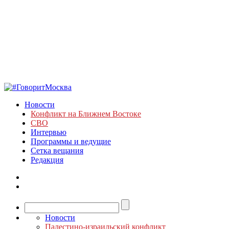
Новости
Конфликт на Ближнем Востоке
СВО
Интервью
Программы и ведущие
Сетка вещания
Редакция
Новости
Палестино-израильский конфликт