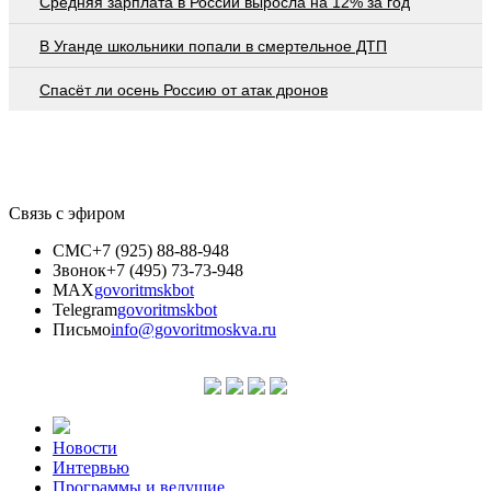
Средняя зарплата в России выросла на 12% за год
В Уганде школьники попали в смертельное ДТП
Спасёт ли осень Россию от атак дронов
Связь с эфиром
СМС
+7 (925) 88-88-948
Звонок
+7 (495) 73-73-948
MAX
govoritmskbot
Telegram
govoritmskbot
Письмо
info@govoritmoskva.ru
Новости
Интервью
Программы и ведущие