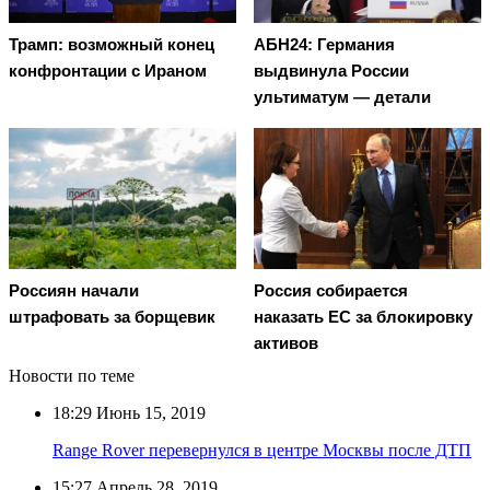
Трамп: возможный конец
АБН24: Германия
конфронтации с Ираном
выдвинула России
ультиматум — детали
Россиян начали
Россия собирается
штрафовать за борщевик
наказать EC за блокировку
активов
Новости по теме
18:29
Июнь 15, 2019
Range Rover перевернулся в центре Москвы после ДТП
15:27
Апрель 28, 2019