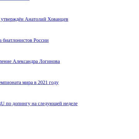
у утверждён Анатолий Хованцев
а биатлонистов России
бление Александра Логинова
емпионата мира в 2021 году
BU по допингу на следующей неделе