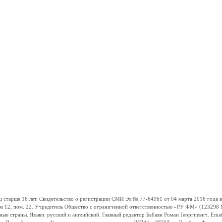
ше 16 лет. Свидетельство о регистрации СМИ Эл № 77-64961 от 04 марта 2016 года вы
ом 12, пом. 22. Учредитель Общество с ограниченной ответственностью «РУ ФМ» (123298 Мо
траны. Языки: русский и английский. Главный редактор Бабаян Роман Георгиевич. Email: