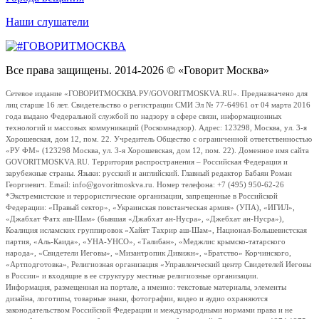
Наши слушатели
Все права защищены. 2014-2026 © «Говорит Москва»
Сетевое издание «ГОВОРИТМОСКВА.РУ/GOVORITMOSKVA.RU». Предназначено для
лиц старше 16 лет. Свидетельство о регистрации СМИ Эл № 77-64961 от 04 марта 2016
года выдано Федеральной службой по надзору в сфере связи, информационных
технологий и массовых коммуникаций (Роскомнадзор). Адрес: 123298, Москва, ул. 3-я
Хорошевская, дом 12, пом. 22. Учредитель Общество с ограниченной ответственностью
«РУ ФМ» (123298 Москва, ул. 3-я Хорошевская, дом 12, пом. 22). Доменное имя сайта
GOVORITMOSKVA.RU. Территория распространения – Российская Федерация и
зарубежные страны. Языки: русский и английский. Главный редактор Бабаян Роман
Георгиевич. Email: info@govoritmoskva.ru. Номер телефона: +7 (495) 950-62-26
*Экстремистские и террористические организации, запрещенные в Российской
Федерации: «Правый сектор», «Украинская повстанческая армия» (УПА), «ИГИЛ»,
«Джабхат Фатх аш-Шам» (бывшая «Джабхат ан-Нусра», «Джебхат ан-Нусра»),
Коалиция исламских группировок «Хайят Тахрир аш-Шам», Национал-Большевистская
партия, «Аль-Каида», «УНА-УНСО», «Талибан», «Меджлис крымско-татарского
народа», «Свидетели Иеговы», «Мизантропик Дивижн», «Братство» Корчинского,
«Артподготовка», Религиозная организация «Управленческий центр Свидетелей Иеговы
в России» и входящие в ее структуру местные религиозные организации.
Информация, размещенная на портале, а именно: текстовые материалы, элементы
дизайна, логотипы, товарные знаки, фотографии, видео и аудио охраняются
законодательством Российской Федерации и международными нормами права и не