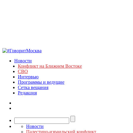
Новости
Конфликт на Ближнем Востоке
СВО
Интервью
Программы и ведущие
Сетка вещания
Редакция
Новости
Палестино-израильский конфликт