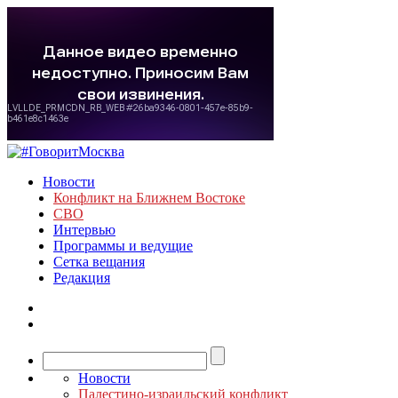
Новости
Конфликт на Ближнем Востоке
СВО
Интервью
Программы и ведущие
Сетка вещания
Редакция
Новости
Палестино-израильский конфликт