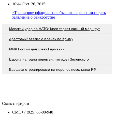
10:44
Окт. 26, 2015
«Трансаэро» официально объявила о решении подать
заявление о банкротстве
Морской удар по НАТО: Киев теряет важный маршрут
Арестович* заявил о планах по Крыму
МИД России дал совет Германии
Европа на грани перемен: что ждет Зеленского
Варшава отреагировала на перенос посольства РФ
Связь с эфиром
СМС
+7 (925) 88-88-948