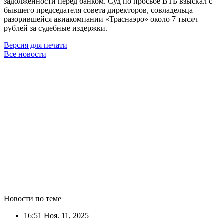
задолженности перед банком. Суд по просьбе ВТБ взыскал с
бывшего председателя совета директоров, совладельца
разорившейся авиакомпании «Траснаэро» около 7 тысяч
рублей за судебные издержки.
Версия для печати
Все новости
Новости по теме
16:51
Ноя. 11, 2025