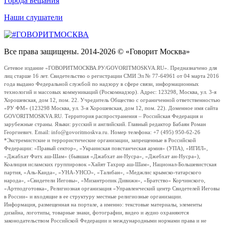
Города вещания
Наши слушатели
Все права защищены. 2014-2026 © «Говорит Москва»
Сетевое издание «ГОВОРИТМОСКВА.РУ/GOVORITMOSKVA.RU». Предназначено для
лиц старше 16 лет. Свидетельство о регистрации СМИ Эл № 77-64961 от 04 марта 2016
года выдано Федеральной службой по надзору в сфере связи, информационных
технологий и массовых коммуникаций (Роскомнадзор). Адрес: 123298, Москва, ул. 3-я
Хорошевская, дом 12, пом. 22. Учредитель Общество с ограниченной ответственностью
«РУ ФМ» (123298 Москва, ул. 3-я Хорошевская, дом 12, пом. 22). Доменное имя сайта
GOVORITMOSKVA.RU. Территория распространения – Российская Федерация и
зарубежные страны. Языки: русский и английский. Главный редактор Бабаян Роман
Георгиевич. Email: info@govoritmoskva.ru. Номер телефона: +7 (495) 950-62-26
*Экстремистские и террористические организации, запрещенные в Российской
Федерации: «Правый сектор», «Украинская повстанческая армия» (УПА), «ИГИЛ»,
«Джабхат Фатх аш-Шам» (бывшая «Джабхат ан-Нусра», «Джебхат ан-Нусра»),
Коалиция исламских группировок «Хайят Тахрир аш-Шам», Национал-Большевистская
партия, «Аль-Каида», «УНА-УНСО», «Талибан», «Меджлис крымско-татарского
народа», «Свидетели Иеговы», «Мизантропик Дивижн», «Братство» Корчинского,
«Артподготовка», Религиозная организация «Управленческий центр Свидетелей Иеговы
в России» и входящие в ее структуру местные религиозные организации.
Информация, размещенная на портале, а именно: текстовые материалы, элементы
дизайна, логотипы, товарные знаки, фотографии, видео и аудио охраняются
законодательством Российской Федерации и международными нормами права и не