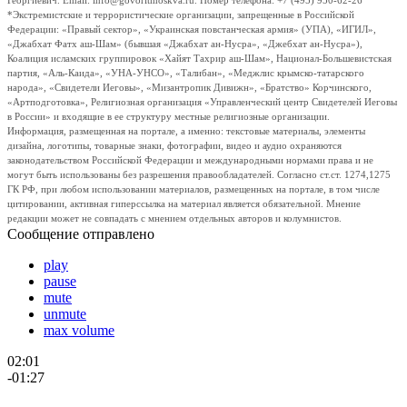
Георгиевич. Email: info@govoritmoskva.ru. Номер телефона: +7 (495) 950-62-26
*Экстремистские и террористические организации, запрещенные в Российской
Федерации: «Правый сектор», «Украинская повстанческая армия» (УПА), «ИГИЛ»,
«Джабхат Фатх аш-Шам» (бывшая «Джабхат ан-Нусра», «Джебхат ан-Нусра»),
Коалиция исламских группировок «Хайят Тахрир аш-Шам», Национал-Большевистская
партия, «Аль-Каида», «УНА-УНСО», «Талибан», «Меджлис крымско-татарского
народа», «Свидетели Иеговы», «Мизантропик Дивижн», «Братство» Корчинского,
«Артподготовка», Религиозная организация «Управленческий центр Свидетелей Иеговы
в России» и входящие в ее структуру местные религиозные организации.
Информация, размещенная на портале, а именно: текстовые материалы, элементы
дизайна, логотипы, товарные знаки, фотографии, видео и аудио охраняются
законодательством Российской Федерации и международными нормами права и не
могут быть использованы без разрешения правообладателей. Согласно ст.ст. 1274,1275
ГК РФ, при любом использовании материалов, размещенных на портале, в том числе
цитировании, активная гиперссылка на материал является обязательной. Мнение
редакции может не совпадать с мнением отдельных авторов и колумнистов.
Сообщение отправлено
play
pause
mute
unmute
max volume
02:01
-01:27