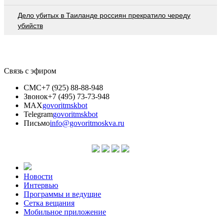
Дело убитых в Таиланде россиян прекратило череду
убийств
Связь с эфиром
СМС
+7 (925) 88-88-948
Звонок
+7 (495) 73-73-948
MAX
govoritmskbot
Telegram
govoritmskbot
Письмо
info@govoritmoskva.ru
Новости
Интервью
Программы и ведущие
Сетка вещания
Мобильное приложение