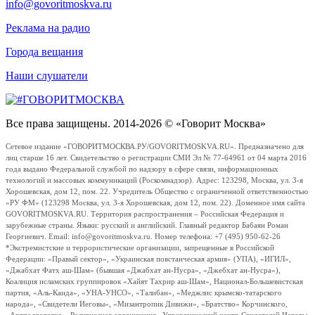
info@govoritmoskva.ru
Реклама на радио
Города вещания
Наши слушатели
Все права защищены. 2014-2026 © «Говорит Москва»
Сетевое издание «ГОВОРИТМОСКВА.РУ/GOVORITMOSKVA.RU». Предназначено для
лиц старше 16 лет. Свидетельство о регистрации СМИ Эл № 77-64961 от 04 марта 2016
года выдано Федеральной службой по надзору в сфере связи, информационных
технологий и массовых коммуникаций (Роскомнадзор). Адрес: 123298, Москва, ул. 3-я
Хорошевская, дом 12, пом. 22. Учредитель Общество с ограниченной ответственностью
«РУ ФМ» (123298 Москва, ул. 3-я Хорошевская, дом 12, пом. 22). Доменное имя сайта
GOVORITMOSKVA.RU. Территория распространения – Российская Федерация и
зарубежные страны. Языки: русский и английский. Главный редактор Бабаян Роман
Георгиевич. Email: info@govoritmoskva.ru. Номер телефона: +7 (495) 950-62-26
*Экстремистские и террористические организации, запрещенные в Российской
Федерации: «Правый сектор», «Украинская повстанческая армия» (УПА), «ИГИЛ»,
«Джабхат Фатх аш-Шам» (бывшая «Джабхат ан-Нусра», «Джебхат ан-Нусра»),
Коалиция исламских группировок «Хайят Тахрир аш-Шам», Национал-Большевистская
партия, «Аль-Каида», «УНА-УНСО», «Талибан», «Меджлис крымско-татарского
народа», «Свидетели Иеговы», «Мизантропик Дивижн», «Братство» Корчинского,