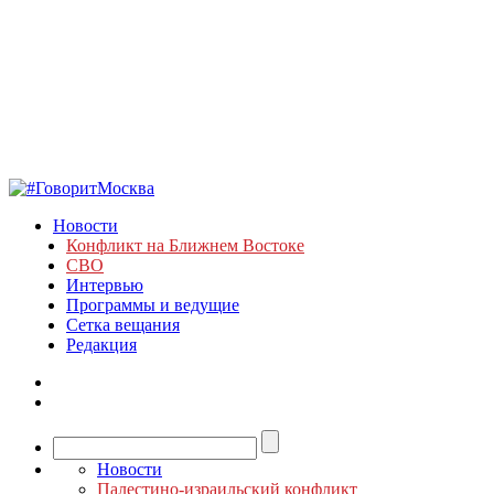
Новости
Конфликт на Ближнем Востоке
СВО
Интервью
Программы и ведущие
Сетка вещания
Редакция
Новости
Палестино-израильский конфликт