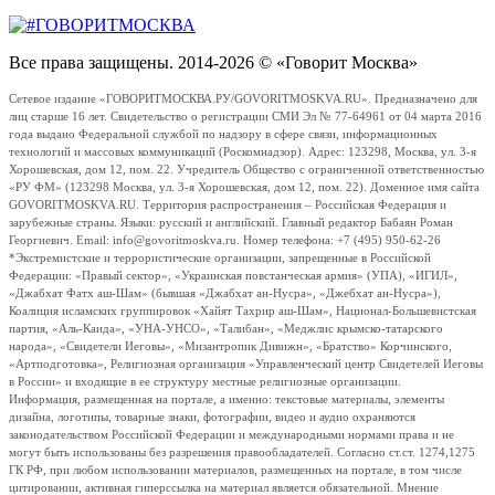
Все права защищены. 2014-2026 © «Говорит Москва»
Сетевое издание «ГОВОРИТМОСКВА.РУ/GOVORITMOSKVA.RU». Предназначено для
лиц старше 16 лет. Свидетельство о регистрации СМИ Эл № 77-64961 от 04 марта 2016
года выдано Федеральной службой по надзору в сфере связи, информационных
технологий и массовых коммуникаций (Роскомнадзор). Адрес: 123298, Москва, ул. 3-я
Хорошевская, дом 12, пом. 22. Учредитель Общество с ограниченной ответственностью
«РУ ФМ» (123298 Москва, ул. 3-я Хорошевская, дом 12, пом. 22). Доменное имя сайта
GOVORITMOSKVA.RU. Территория распространения – Российская Федерация и
зарубежные страны. Языки: русский и английский. Главный редактор Бабаян Роман
Георгиевич. Email: info@govoritmoskva.ru. Номер телефона: +7 (495) 950-62-26
*Экстремистские и террористические организации, запрещенные в Российской
Федерации: «Правый сектор», «Украинская повстанческая армия» (УПА), «ИГИЛ»,
«Джабхат Фатх аш-Шам» (бывшая «Джабхат ан-Нусра», «Джебхат ан-Нусра»),
Коалиция исламских группировок «Хайят Тахрир аш-Шам», Национал-Большевистская
партия, «Аль-Каида», «УНА-УНСО», «Талибан», «Меджлис крымско-татарского
народа», «Свидетели Иеговы», «Мизантропик Дивижн», «Братство» Корчинского,
«Артподготовка», Религиозная организация «Управленческий центр Свидетелей Иеговы
в России» и входящие в ее структуру местные религиозные организации.
Информация, размещенная на портале, а именно: текстовые материалы, элементы
дизайна, логотипы, товарные знаки, фотографии, видео и аудио охраняются
законодательством Российской Федерации и международными нормами права и не
могут быть использованы без разрешения правообладателей. Согласно ст.ст. 1274,1275
ГК РФ, при любом использовании материалов, размещенных на портале, в том числе
цитировании, активная гиперссылка на материал является обязательной. Мнение