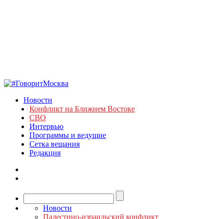
Новости
Конфликт на Ближнем Востоке
СВО
Интервью
Программы и ведущие
Сетка вещания
Редакция
Новости
Палестино-израильский конфликт