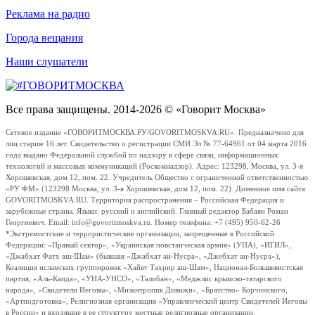
Реклама на радио
Города вещания
Наши слушатели
Все права защищены. 2014-2026 © «Говорит Москва»
Сетевое издание «ГОВОРИТМОСКВА.РУ/GOVORITMOSKVA.RU». Предназначено для
лиц старше 16 лет. Свидетельство о регистрации СМИ Эл № 77-64961 от 04 марта 2016
года выдано Федеральной службой по надзору в сфере связи, информационных
технологий и массовых коммуникаций (Роскомнадзор). Адрес: 123298, Москва, ул. 3-я
Хорошевская, дом 12, пом. 22. Учредитель Общество с ограниченной ответственностью
«РУ ФМ» (123298 Москва, ул. 3-я Хорошевская, дом 12, пом. 22). Доменное имя сайта
GOVORITMOSKVA.RU. Территория распространения – Российская Федерация и
зарубежные страны. Языки: русский и английский. Главный редактор Бабаян Роман
Георгиевич. Email: info@govoritmoskva.ru. Номер телефона: +7 (495) 950-62-26
*Экстремистские и террористические организации, запрещенные в Российской
Федерации: «Правый сектор», «Украинская повстанческая армия» (УПА), «ИГИЛ»,
«Джабхат Фатх аш-Шам» (бывшая «Джабхат ан-Нусра», «Джебхат ан-Нусра»),
Коалиция исламских группировок «Хайят Тахрир аш-Шам», Национал-Большевистская
партия, «Аль-Каида», «УНА-УНСО», «Талибан», «Меджлис крымско-татарского
народа», «Свидетели Иеговы», «Мизантропик Дивижн», «Братство» Корчинского,
«Артподготовка», Религиозная организация «Управленческий центр Свидетелей Иеговы
в России» и входящие в ее структуру местные религиозные организации.