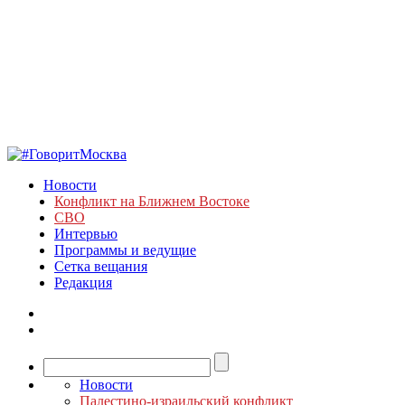
Новости
Конфликт на Ближнем Востоке
СВО
Интервью
Программы и ведущие
Сетка вещания
Редакция
Новости
Палестино-израильский конфликт