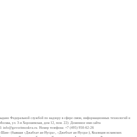
дано Федеральной службой по надзору в сфере связи, информационных технологий и
сква, ул. 3-я Хорошевская, дом 12, пом. 22). Доменное имя сайта
 info@govoritmoskva.ru. Номер телефона: +7 (495) 950-62-26
ш-Шам» (бывшая «Джабхат ан-Нусра», «Джебхат ан-Нусра»), Коалиция исламских