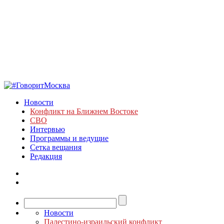
Новости
Конфликт на Ближнем Востоке
СВО
Интервью
Программы и ведущие
Сетка вещания
Редакция
Новости
Палестино-израильский конфликт