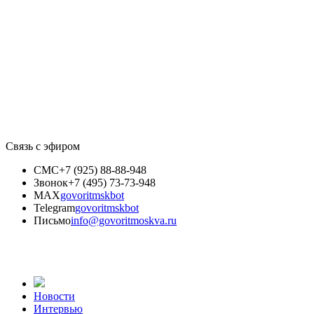
Связь с эфиром
СМС
+7 (925) 88-88-948
Звонок
+7 (495) 73-73-948
MAX
govoritmskbot
Telegram
govoritmskbot
Письмо
info@govoritmoskva.ru
Новости
Интервью