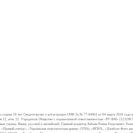
ше 16 лет. Свидетельство о регистрации СМИ Эл № 77-64961 от 04 марта 2016 года вы
ом 12, пом. 22. Учредитель Общество с ограниченной ответственностью «РУ ФМ» (123298 Мо
траны. Языки: русский и английский. Главный редактор Бабаян Роман Георгиевич. Email:
и: «Правый сектор», «Украинская повстанческая армия» (УПА), «ИГИЛ», «Джабхат Фатх а