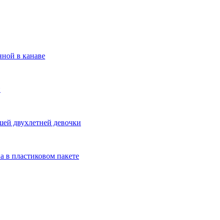
ной в канаве
и
шей двухлетней девочки
а в пластиковом пакете