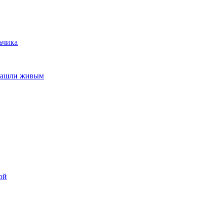
ьчика
 нашли живым
ой