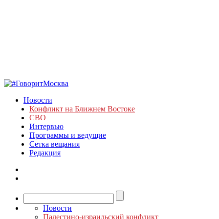
Новости
Конфликт на Ближнем Востоке
СВО
Интервью
Программы и ведущие
Сетка вещания
Редакция
Новости
Палестино-израильский конфликт