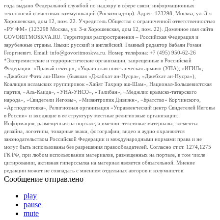
года выдано Федеральной службой по надзору в сфере связи, информационных
технологий и массовых коммуникаций (Роскомнадзор). Адрес: 123298, Москва, ул. 3-я
Хорошевская, дом 12, пом. 22. Учредитель Общество с ограниченной ответственностью
«РУ ФМ» (123298 Москва, ул. 3-я Хорошевская, дом 12, пом. 22). Доменное имя сайта
GOVORITMOSKVA.RU. Территория распространения – Российская Федерация и
зарубежные страны. Языки: русский и английский. Главный редактор Бабаян Роман
Георгиевич. Email: info@govoritmoskva.ru. Номер телефона: +7 (495) 950-62-26
*Экстремистские и террористические организации, запрещенные в Российской
Федерации: «Правый сектор», «Украинская повстанческая армия» (УПА), «ИГИЛ»,
«Джабхат Фатх аш-Шам» (бывшая «Джабхат ан-Нусра», «Джебхат ан-Нусра»),
Коалиция исламских группировок «Хайят Тахрир аш-Шам», Национал-Большевистская
партия, «Аль-Каида», «УНА-УНСО», «Талибан», «Меджлис крымско-татарского
народа», «Свидетели Иеговы», «Мизантропик Дивижн», «Братство» Корчинского,
«Артподготовка», Религиозная организация «Управленческий центр Свидетелей Иеговы
в России» и входящие в ее структуру местные религиозные организации.
Информация, размещенная на портале, а именно: текстовые материалы, элементы
дизайна, логотипы, товарные знаки, фотографии, видео и аудио охраняются
законодательством Российской Федерации и международными нормами права и не
могут быть использованы без разрешения правообладателей. Согласно ст.ст. 1274,1275
ГК РФ, при любом использовании материалов, размещенных на портале, в том числе
цитировании, активная гиперссылка на материал является обязательной. Мнение
редакции может не совпадать с мнением отдельных авторов и колумнистов.
Сообщение отправлено
play
pause
mute