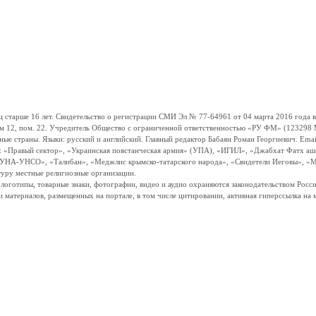
ше 16 лет. Свидетельство о регистрации СМИ Эл № 77-64961 от 04 марта 2016 года вы
ом 12, пом. 22. Учредитель Общество с ограниченной ответственностью «РУ ФМ» (123298 Мо
траны. Языки: русский и английский. Главный редактор Бабаян Роман Георгиевич. Email:
и: «Правый сектор», «Украинская повстанческая армия» (УПА), «ИГИЛ», «Джабхат Фатх а
«УНА-УНСО», «Талибан», «Меджлис крымско-татарского народа», «Свидетели Иеговы», «М
туру местные религиозные организации.
, логотипы, товарные знаки, фотографии, видео и аудио охраняются законодательством Ро
и материалов, размещенных на портале, в том числе цитировании, активная гиперссылка на 