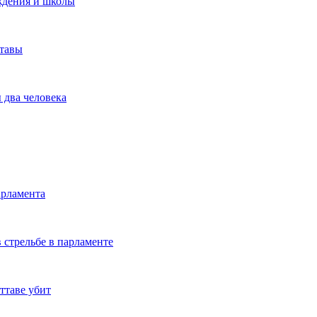
ждения и школы
ттавы
 два человека
арламента
 стрельбе в парламенте
ттаве убит