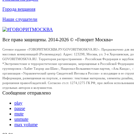
Города вещания
Наши слушатели
Все права защищены. 2014-2026 © «Говорит Москва»
Сетевое издание «ГОВОРИТМОСКВА.РУ/GOVORITMOSKVA.RU». Предназначено для лиц стар
массовых коммуникаций (Роскомнадзор). Адрес: 123298, Москва, ул. 3-я Хорошевская, д
GOVORITMOSKVA.RU. Территория распространения – Российская Федерация и зарубежные с
*Экстремистские и террористические организации, запрещенные в Российской Федераци
группировок «Хайят Тахрир аш-Шам», Национал-Большевистская партия, «Аль-Каида», 
организация «Управленческий центр Свидетелей Иеговы в России» и входящие в ее струк
Информация, размещенная на портале, а именно: текстовые материалы, элементы дизайна
разрешения правообладателей. Согласно ст.ст. 1274,1275 ГК РФ, при любом использовани
отдельных авторов и колумнистов.
Сообщение отправлено
play
pause
mute
unmute
max volume