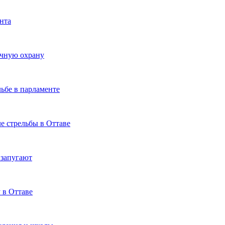
нта
очную охрану
ьбе в парламенте
е стрельбы в Оттаве
 запугают
 в Оттаве