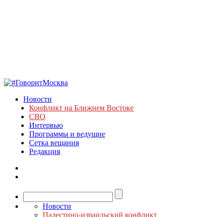
Новости
Конфликт на Ближнем Востоке
СВО
Интервью
Программы и ведущие
Сетка вещания
Редакция
Новости
Палестино-израильский конфликт