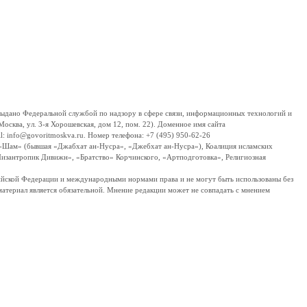
дано Федеральной службой по надзору в сфере связи, информационных технологий и
сква, ул. 3-я Хорошевская, дом 12, пом. 22). Доменное имя сайта
 info@govoritmoskva.ru. Номер телефона: +7 (495) 950-62-26
ш-Шам» (бывшая «Джабхат ан-Нусра», «Джебхат ан-Нусра»), Коалиция исламских
изантропик Дивижн», «Братство» Корчинского, «Артподготовка», Религиозная
ссийской Федерации и международными нормами права и не могут быть использованы без
материал является обязательной. Мнение редакции может не совпадать с мнением