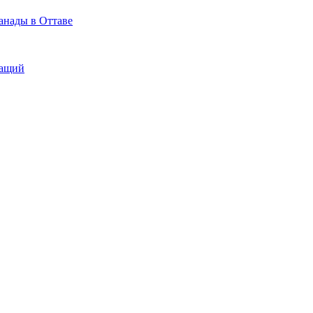
анады в Оттаве
жащий