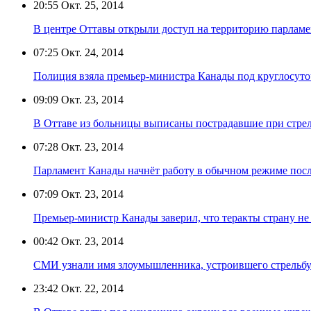
20:55
Окт. 25, 2014
В центре Оттавы открыли доступ на территорию парламе
07:25
Окт. 24, 2014
Полиция взяла премьер-министра Канады под круглосут
09:09
Окт. 23, 2014
В Оттаве из больницы выписаны пострадавшие при стрел
07:28
Окт. 23, 2014
Парламент Канады начнёт работу в обычном режиме посл
07:09
Окт. 23, 2014
Премьер-министр Канады заверил, что теракты страну не
00:42
Окт. 23, 2014
СМИ узнали имя злоумышленника, устроившего стрельбу
23:42
Окт. 22, 2014