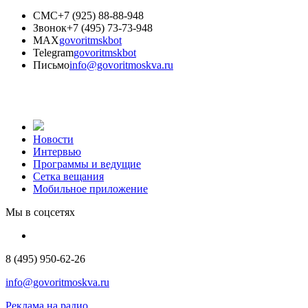
СМС
+7 (925) 88-88-948
Звонок
+7 (495) 73-73-948
MAX
govoritmskbot
Telegram
govoritmskbot
Письмо
info@govoritmoskva.ru
Новости
Интервью
Программы и ведущие
Сетка вещания
Мобильное приложение
Мы в соцсетях
8 (495) 950-62-26
info@govoritmoskva.ru
Реклама на радио