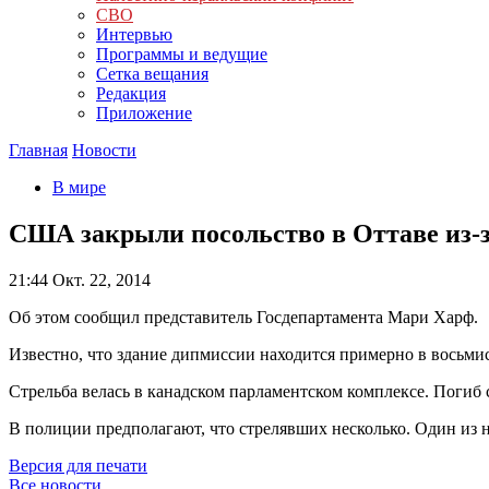
СВО
Интервью
Программы и ведущие
Сетка вещания
Редакция
Приложение
Главная
Новости
В мире
США закрыли посольство в Оттаве из-з
21:44
Окт. 22, 2014
Об этом сообщил представитель Госдепартамента Мари Харф.
Известно, что здание дипмиссии находится примерно в восьмис
Стрельба велась в канадском парламентском комплексе. Погиб 
В полиции предполагают, что стрелявших несколько. Один из 
Версия для печати
Все новости