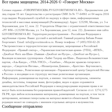
Все права защищены. 2014-2026 © «Говорит Москва»
Сетевое издание «ГОВОРИТМОСКВА.РУ/GOVORITMOSKVA.RU». Предназначено для
лиц старше 16 лет. Свидетельство о регистрации СМИ Эл № 77-64961 от 04 марта 2016
года выдано Федеральной службой по надзору в сфере связи, информационных
технологий и массовых коммуникаций (Роскомнадзор). Адрес: 123298, Москва, ул. 3-я
Хорошевская, дом 12, пом. 22. Учредитель Общество с ограниченной ответственностью
«РУ ФМ» (123298 Москва, ул. 3-я Хорошевская, дом 12, пом. 22). Доменное имя сайта
GOVORITMOSKVA.RU. Территория распространения – Российская Федерация и
зарубежные страны. Языки: русский и английский. Главный редактор Бабаян Роман
Георгиевич. Email: info@govoritmoskva.ru. Номер телефона: +7 (495) 950-62-26
*Экстремистские и террористические организации, запрещенные в Российской
Федерации: «Правый сектор», «Украинская повстанческая армия» (УПА), «ИГИЛ»,
«Джабхат Фатх аш-Шам» (бывшая «Джабхат ан-Нусра», «Джебхат ан-Нусра»),
Коалиция исламских группировок «Хайят Тахрир аш-Шам», Национал-Большевистская
партия, «Аль-Каида», «УНА-УНСО», «Талибан», «Меджлис крымско-татарского
народа», «Свидетели Иеговы», «Мизантропик Дивижн», «Братство» Корчинского,
«Артподготовка», Религиозная организация «Управленческий центр Свидетелей Иеговы
в России» и входящие в ее структуру местные религиозные организации.
Информация, размещенная на портале, а именно: текстовые материалы, элементы
дизайна, логотипы, товарные знаки, фотографии, видео и аудио охраняются
законодательством Российской Федерации и международными нормами права и не
могут быть использованы без разрешения правообладателей. Согласно ст.ст. 1274,1275
ГК РФ, при любом использовании материалов, размещенных на портале, в том числе
цитировании, активная гиперссылка на материал является обязательной. Мнение
редакции может не совпадать с мнением отдельных авторов и колумнистов.
Сообщение отправлено