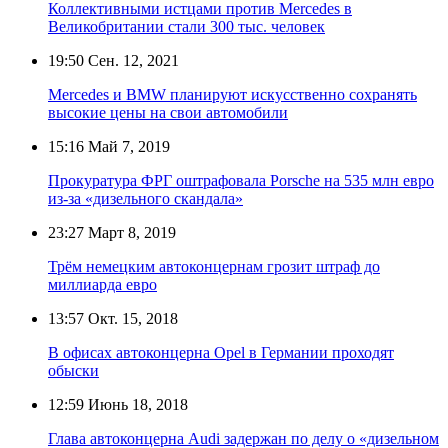
Коллективными истцами против Mercedes в
Великобритании стали 300 тыс. человек
19:50
Сен. 12, 2021
Mercedes и BMW планируют искусственно сохранять
высокие цены на свои автомобили
15:16
Май 7, 2019
Прокуратура ФРГ оштрафовала Porsche на 535 млн евро
из-за «дизельного скандала»
23:27
Март 8, 2019
Трём немецким автоконцернам грозит штраф до
миллиарда евро
13:57
Окт. 15, 2018
В офисах автоконцерна Opel в Германии проходят
обыски
12:59
Июнь 18, 2018
Глава автоконцерна Audi задержан по делу о «дизельном