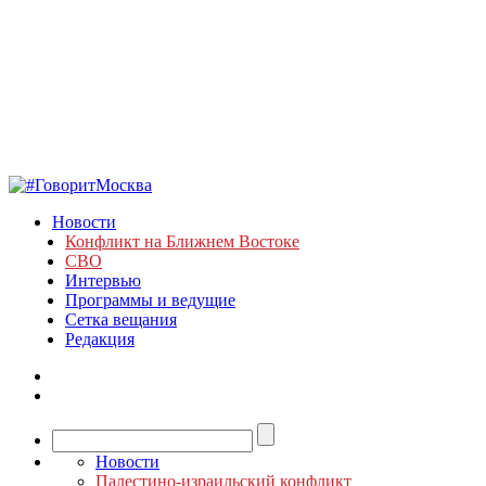
Новости
Конфликт на Ближнем Востоке
СВО
Интервью
Программы и ведущие
Сетка вещания
Редакция
Новости
Палестино-израильский конфликт