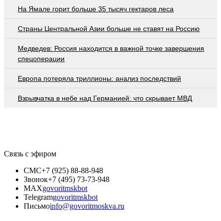
На Ямале горит больше 35 тысяч гектаров леса
Страны Центральной Азии больше не ставят на Россию
Медведев: Россия находится в важной точке завершения
спецоперации
Европа потеряла триллионы: анализ последствий
Взрывчатка в небе над Германией: что скрывает МВД
Связь с эфиром
СМС
+7 (925) 88-88-948
Звонок
+7 (495) 73-73-948
MAX
govoritmskbot
Telegram
govoritmskbot
Письмо
info@govoritmoskva.ru