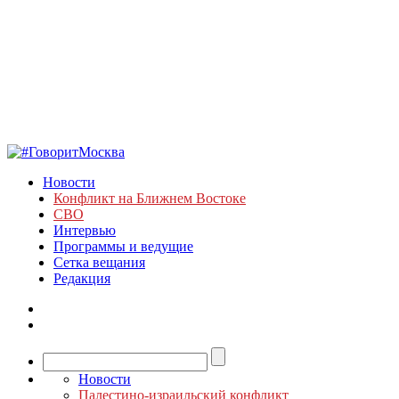
Новости
Конфликт на Ближнем Востоке
СВО
Интервью
Программы и ведущие
Сетка вещания
Редакция
Новости
Палестино-израильский конфликт