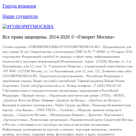
Города вещания
Наши слушатели
Все права защищены. 2014-2026 © «Говорит Москва»
Сетевое издание «ГОВОРИТМОСКВА.РУ/GOVORITMOSKVA.RU». Предназначено для
лиц старше 16 лет. Свидетельство о регистрации СМИ Эл № 77-64961 от 04 марта 2016
года выдано Федеральной службой по надзору в сфере связи, информационных
технологий и массовых коммуникаций (Роскомнадзор). Адрес: 123298, Москва, ул. 3-я
Хорошевская, дом 12, пом. 22. Учредитель Общество с ограниченной ответственностью
«РУ ФМ» (123298 Москва, ул. 3-я Хорошевская, дом 12, пом. 22). Доменное имя сайта
GOVORITMOSKVA.RU. Территория распространения – Российская Федерация и
зарубежные страны. Языки: русский и английский. Главный редактор Бабаян Роман
Георгиевич. Email: info@govoritmoskva.ru. Номер телефона: +7 (495) 950-62-26
*Экстремистские и террористические организации, запрещенные в Российской
Федерации: «Правый сектор», «Украинская повстанческая армия» (УПА), «ИГИЛ»,
«Джабхат Фатх аш-Шам» (бывшая «Джабхат ан-Нусра», «Джебхат ан-Нусра»),
Коалиция исламских группировок «Хайят Тахрир аш-Шам», Национал-Большевистская
партия, «Аль-Каида», «УНА-УНСО», «Талибан», «Меджлис крымско-татарского
народа», «Свидетели Иеговы», «Мизантропик Дивижн», «Братство» Корчинского,
«Артподготовка», Религиозная организация «Управленческий центр Свидетелей Иеговы
в России» и входящие в ее структуру местные религиозные организации.
Информация, размещенная на портале, а именно: текстовые материалы, элементы
дизайна, логотипы, товарные знаки, фотографии, видео и аудио охраняются