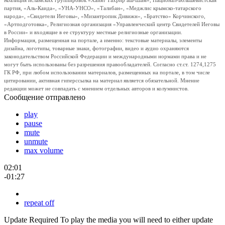
Коалиция исламских группировок «Хайят Тахрир аш-Шам», Национал-Большевистская
партия, «Аль-Каида», «УНА-УНСО», «Талибан», «Меджлис крымско-татарского
народа», «Свидетели Иеговы», «Мизантропик Дивижн», «Братство» Корчинского,
«Артподготовка», Религиозная организация «Управленческий центр Свидетелей Иеговы
в России» и входящие в ее структуру местные религиозные организации.
Информация, размещенная на портале, а именно: текстовые материалы, элементы
дизайна, логотипы, товарные знаки, фотографии, видео и аудио охраняются
законодательством Российской Федерации и международными нормами права и не
могут быть использованы без разрешения правообладателей. Согласно ст.ст. 1274,1275
ГК РФ, при любом использовании материалов, размещенных на портале, в том числе
цитировании, активная гиперссылка на материал является обязательной. Мнение
редакции может не совпадать с мнением отдельных авторов и колумнистов.
Сообщение отправлено
play
pause
mute
unmute
max volume
02:01
-01:27
repeat off
Update Required
To play the media you will need to either update