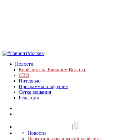
Новости
Конфликт на Ближнем Востоке
СВО
Интервью
Программы и ведущие
Сетка вещания
Редакция
Новости
Палестино-израильский конфликт