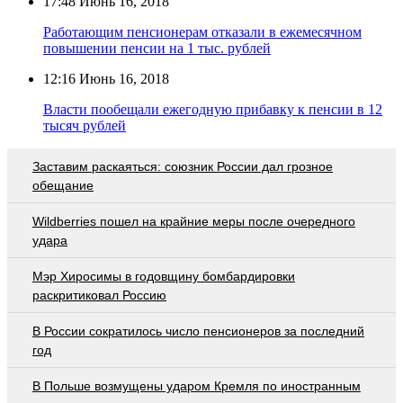
17:48
Июнь 16, 2018
Работающим пенсионерам отказали в ежемесячном
повышении пенсии на 1 тыс. рублей
12:16
Июнь 16, 2018
Власти пообещали ежегодную прибавку к пенсии в 12
тысяч рублей
Заставим раскаяться: союзник России дал грозное
обещание
Wildberries пошел на крайние меры после очередного
удара
Мэр Хиросимы в годовщину бомбардировки
раскритиковал Россию
В России сократилось число пенсионеров за последний
год
В Польше возмущены ударом Кремля по иностранным