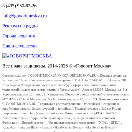
8 (495) 950-62-26
info@govoritmoskva.ru
Реклама на радио
Города вещания
Наши слушатели
Все права защищены. 2014-2026 © «Говорит Москва»
Сетевое издание «ГОВОРИТМОСКВА.РУ/GOVORITMOSKVA.RU». Предназначено для
лиц старше 16 лет. Свидетельство о регистрации СМИ Эл № 77-64961 от 04 марта 2016
года выдано Федеральной службой по надзору в сфере связи, информационных
технологий и массовых коммуникаций (Роскомнадзор). Адрес: 123298, Москва, ул. 3-я
Хорошевская, дом 12, пом. 22. Учредитель Общество с ограниченной ответственностью
«РУ ФМ» (123298 Москва, ул. 3-я Хорошевская, дом 12, пом. 22). Доменное имя сайта
GOVORITMOSKVA.RU. Территория распространения – Российская Федерация и
зарубежные страны. Языки: русский и английский. Главный редактор Бабаян Роман
Георгиевич. Email: info@govoritmoskva.ru. Номер телефона: +7 (495) 950-62-26
*Экстремистские и террористические организации, запрещенные в Российской
Федерации: «Правый сектор», «Украинская повстанческая армия» (УПА), «ИГИЛ»,
«Джабхат Фатх аш-Шам» (бывшая «Джабхат ан-Нусра», «Джебхат ан-Нусра»),