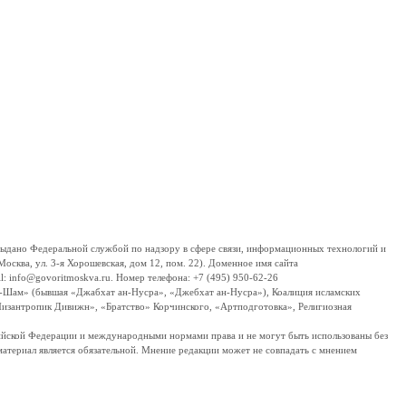
дано Федеральной службой по надзору в сфере связи, информационных технологий и
сква, ул. 3-я Хорошевская, дом 12, пом. 22). Доменное имя сайта
 info@govoritmoskva.ru. Номер телефона: +7 (495) 950-62-26
ш-Шам» (бывшая «Джабхат ан-Нусра», «Джебхат ан-Нусра»), Коалиция исламских
изантропик Дивижн», «Братство» Корчинского, «Артподготовка», Религиозная
ссийской Федерации и международными нормами права и не могут быть использованы без
материал является обязательной. Мнение редакции может не совпадать с мнением