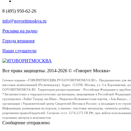
8 (495) 950-62-26
info@govoritmoskva.ru
Реклама на радио
Города вещания
Наши слушатели
Все права защищены. 2014-2026 © «Говорит Москва»
Сетевое издание «ГОВОРИТМОСКВА.РУ/GOVORITMOSKVA.RU». Предназначено для лиц стар
массовых коммуникаций (Роскомнадзор). Адрес: 123298, Москва, ул. 3-я Хорошевская, д
GOVORITMOSKVA.RU. Территория распространения – Российская Федерация и зарубежные с
*Экстремистские и террористические организации, запрещенные в Российской Федераци
группировок «Хайят Тахрир аш-Шам», Национал-Большевистская партия, «Аль-Каида», 
организация «Управленческий центр Свидетелей Иеговы в России» и входящие в ее струк
Информация, размещенная на портале, а именно: текстовые материалы, элементы дизайна
разрешения правообладателей. Согласно ст.ст. 1274,1275 ГК РФ, при любом использовани
отдельных авторов и колумнистов.
Сообщение отправлено