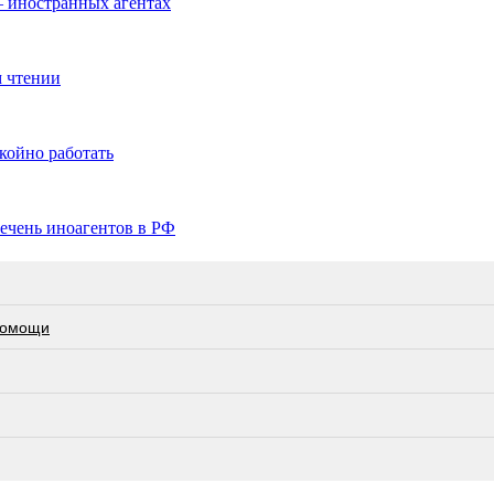
— иностранных агентах
м чтении
койно работать
ечень иноагентов в РФ
 помощи