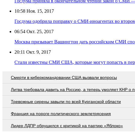
Госдума приняла в окончательном чтении закон о СМИ 
10:58
Ноя. 15, 2017
Госдума одобрила поправку о СМИ-иноагентах во второ
06:54
Окт. 25, 2017
Москва призывает Вашингтон дать российским СМИ спо
20:11
Окт. 9, 2017
Стали известны СМИ США, которые могут попасть в пер
Смерти в киберкомандовании США вызвали вопросы
Литва требовала давить на Россию, а теперь умоляет КНР о
Тревожные сирены завыли по всей Курганской области
Франция на пороге политического землетрясения
Лидер ЛДПР обрушился с критикой на партию «Яблоко»