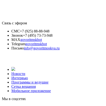
Связь с эфиром
СМС
+7 (925) 88-88-948
Звонок
+7 (495) 73-73-948
MAX
govoritmskbot
Telegram
govoritmskbot
Письмо
info@govoritmoskva.ru
Новости
Интервью
Программы и ведущие
Сетка вещания
Мобильное приложение
Мы в соцсетях