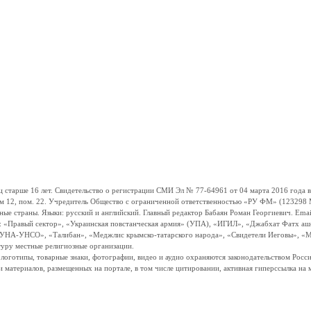
ше 16 лет. Свидетельство о регистрации СМИ Эл № 77-64961 от 04 марта 2016 года вы
ом 12, пом. 22. Учредитель Общество с ограниченной ответственностью «РУ ФМ» (123298 Мо
траны. Языки: русский и английский. Главный редактор Бабаян Роман Георгиевич. Email:
и: «Правый сектор», «Украинская повстанческая армия» (УПА), «ИГИЛ», «Джабхат Фатх а
«УНА-УНСО», «Талибан», «Меджлис крымско-татарского народа», «Свидетели Иеговы», «М
туру местные религиозные организации.
, логотипы, товарные знаки, фотографии, видео и аудио охраняются законодательством Ро
и материалов, размещенных на портале, в том числе цитировании, активная гиперссылка на 