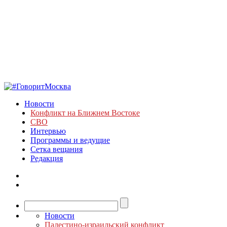
Новости
Конфликт на Ближнем Востоке
СВО
Интервью
Программы и ведущие
Сетка вещания
Редакция
Новости
Палестино-израильский конфликт