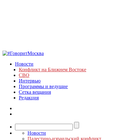
Новости
Конфликт на Ближнем Востоке
СВО
Интервью
Программы и ведущие
Сетка вещания
Редакция
Новости
Палестино-израильский конфликт