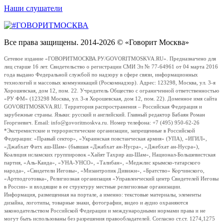
Наши слушатели
Все права защищены. 2014-2026 © «Говорит Москва»
Сетевое издание «ГОВОРИТМОСКВА.РУ/GOVORITMOSKVA.RU». Предназначено для
лиц старше 16 лет. Свидетельство о регистрации СМИ Эл № 77-64961 от 04 марта 2016
года выдано Федеральной службой по надзору в сфере связи, информационных
технологий и массовых коммуникаций (Роскомнадзор). Адрес: 123298, Москва, ул. 3-я
Хорошевская, дом 12, пом. 22. Учредитель Общество с ограниченной ответственностью
«РУ ФМ» (123298 Москва, ул. 3-я Хорошевская, дом 12, пом. 22). Доменное имя сайта
GOVORITMOSKVA.RU. Территория распространения – Российская Федерация и
зарубежные страны. Языки: русский и английский. Главный редактор Бабаян Роман
Георгиевич. Email: info@govoritmoskva.ru. Номер телефона: +7 (495) 950-62-26
*Экстремистские и террористические организации, запрещенные в Российской
Федерации: «Правый сектор», «Украинская повстанческая армия» (УПА), «ИГИЛ»,
«Джабхат Фатх аш-Шам» (бывшая «Джабхат ан-Нусра», «Джебхат ан-Нусра»),
Коалиция исламских группировок «Хайят Тахрир аш-Шам», Национал-Большевистская
партия, «Аль-Каида», «УНА-УНСО», «Талибан», «Меджлис крымско-татарского
народа», «Свидетели Иеговы», «Мизантропик Дивижн», «Братство» Корчинского,
«Артподготовка», Религиозная организация «Управленческий центр Свидетелей Иеговы
в России» и входящие в ее структуру местные религиозные организации.
Информация, размещенная на портале, а именно: текстовые материалы, элементы
дизайна, логотипы, товарные знаки, фотографии, видео и аудио охраняются
законодательством Российской Федерации и международными нормами права и не
могут быть использованы без разрешения правообладателей. Согласно ст.ст. 1274,1275