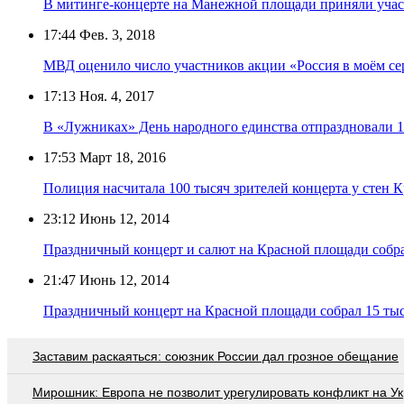
В митинге-концерте на Манежной площади приняли участ
17:44
Фев. 3, 2018
МВД оценило число участников акции «Россия в моём сер
17:13
Ноя. 4, 2017
В «Лужниках» День народного единства отпраздновали 1
17:53
Март 18, 2016
Полиция насчитала 100 тысяч зрителей концерта у стен 
23:12
Июнь 12, 2014
Праздничный концерт и салют на Красной площади собра
21:47
Июнь 12, 2014
Праздничный концерт на Красной площади собрал 15 тыс
Заставим раскаяться: союзник России дал грозное обещание
Мирошник: Европа не позволит урегулировать конфликт на У