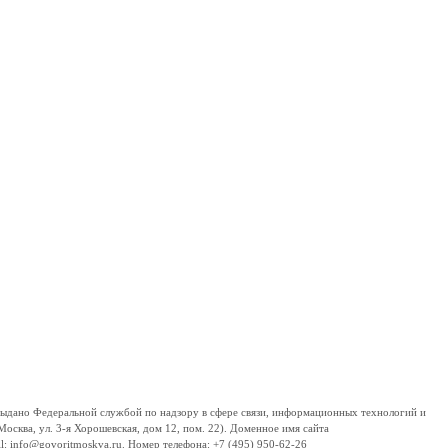
дано Федеральной службой по надзору в сфере связи, информационных технологий и
сква, ул. 3-я Хорошевская, дом 12, пом. 22). Доменное имя сайта
 info@govoritmoskva.ru. Номер телефона: +7 (495) 950-62-26