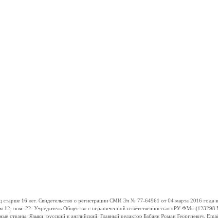
ше 16 лет. Свидетельство о регистрации СМИ Эл № 77-64961 от 04 марта 2016 года вы
ом 12, пом. 22. Учредитель Общество с ограниченной ответственностью «РУ ФМ» (123298 Мо
траны. Языки: русский и английский. Главный редактор Бабаян Роман Георгиевич. Email: