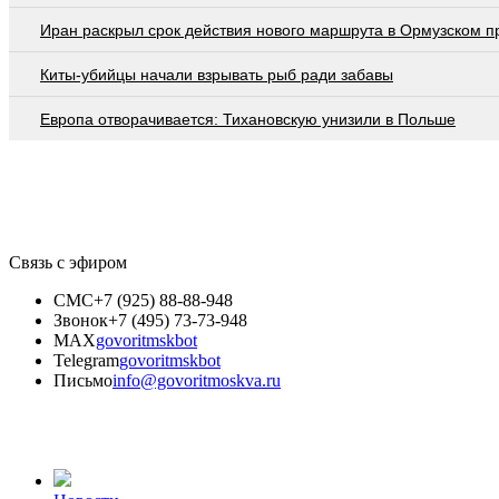
Иран раскрыл срок действия нового маршрута в Ормузском п
Киты-убийцы начали взрывать рыб ради забавы
Европа отворачивается: Тихановскую унизили в Польше
Связь с эфиром
СМС
+7 (925) 88-88-948
Звонок
+7 (495) 73-73-948
MAX
govoritmskbot
Telegram
govoritmskbot
Письмо
info@govoritmoskva.ru