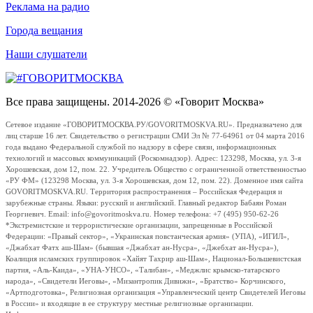
Реклама на радио
Города вещания
Наши слушатели
Все права защищены. 2014-2026 © «Говорит Москва»
Сетевое издание «ГОВОРИТМОСКВА.РУ/GOVORITMOSKVA.RU». Предназначено для
лиц старше 16 лет. Свидетельство о регистрации СМИ Эл № 77-64961 от 04 марта 2016
года выдано Федеральной службой по надзору в сфере связи, информационных
технологий и массовых коммуникаций (Роскомнадзор). Адрес: 123298, Москва, ул. 3-я
Хорошевская, дом 12, пом. 22. Учредитель Общество с ограниченной ответственностью
«РУ ФМ» (123298 Москва, ул. 3-я Хорошевская, дом 12, пом. 22). Доменное имя сайта
GOVORITMOSKVA.RU. Территория распространения – Российская Федерация и
зарубежные страны. Языки: русский и английский. Главный редактор Бабаян Роман
Георгиевич. Email: info@govoritmoskva.ru. Номер телефона: +7 (495) 950-62-26
*Экстремистские и террористические организации, запрещенные в Российской
Федерации: «Правый сектор», «Украинская повстанческая армия» (УПА), «ИГИЛ»,
«Джабхат Фатх аш-Шам» (бывшая «Джабхат ан-Нусра», «Джебхат ан-Нусра»),
Коалиция исламских группировок «Хайят Тахрир аш-Шам», Национал-Большевистская
партия, «Аль-Каида», «УНА-УНСО», «Талибан», «Меджлис крымско-татарского
народа», «Свидетели Иеговы», «Мизантропик Дивижн», «Братство» Корчинского,
«Артподготовка», Религиозная организация «Управленческий центр Свидетелей Иеговы
в России» и входящие в ее структуру местные религиозные организации.