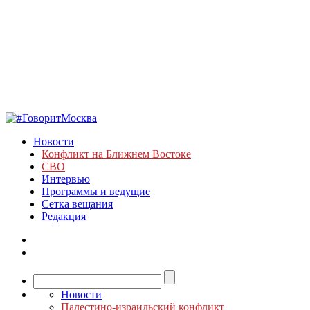
Новости
Конфликт на Ближнем Востоке
СВО
Интервью
Программы и ведущие
Сетка вещания
Редакция
Новости
Палестино-израильский конфликт