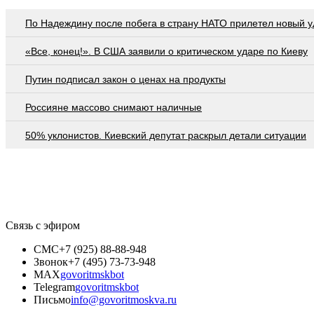
По Надеждину после побега в страну НАТО прилетел новый у
«Все, конец!». В США заявили о критическом ударе по Киеву
Путин подписал закон о ценах на продукты
Россияне массово снимают наличные
50% уклонистов. Киевский депутат раскрыл детали ситуации
Связь с эфиром
СМС
+7 (925) 88-88-948
Звонок
+7 (495) 73-73-948
MAX
govoritmskbot
Telegram
govoritmskbot
Письмо
info@govoritmoskva.ru