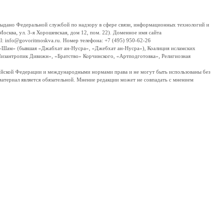
дано Федеральной службой по надзору в сфере связи, информационных технологий и
сква, ул. 3-я Хорошевская, дом 12, пом. 22). Доменное имя сайта
 info@govoritmoskva.ru. Номер телефона: +7 (495) 950-62-26
ш-Шам» (бывшая «Джабхат ан-Нусра», «Джебхат ан-Нусра»), Коалиция исламских
изантропик Дивижн», «Братство» Корчинского, «Артподготовка», Религиозная
ссийской Федерации и международными нормами права и не могут быть использованы без
материал является обязательной. Мнение редакции может не совпадать с мнением