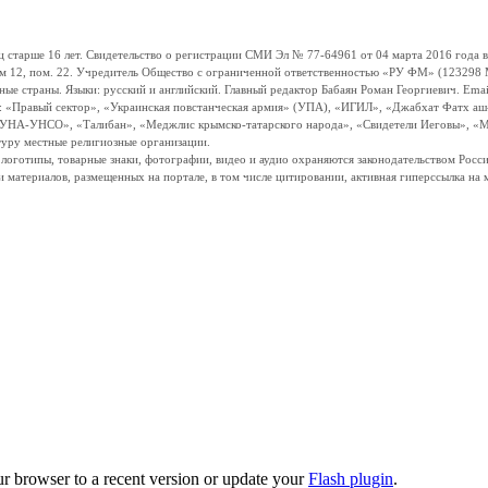
ше 16 лет. Свидетельство о регистрации СМИ Эл № 77-64961 от 04 марта 2016 года вы
ом 12, пом. 22. Учредитель Общество с ограниченной ответственностью «РУ ФМ» (123298 Мо
траны. Языки: русский и английский. Главный редактор Бабаян Роман Георгиевич. Email:
и: «Правый сектор», «Украинская повстанческая армия» (УПА), «ИГИЛ», «Джабхат Фатх а
«УНА-УНСО», «Талибан», «Меджлис крымско-татарского народа», «Свидетели Иеговы», «М
туру местные религиозные организации.
, логотипы, товарные знаки, фотографии, видео и аудио охраняются законодательством Ро
и материалов, размещенных на портале, в том числе цитировании, активная гиперссылка на 
ur browser to a recent version or update your
Flash plugin
.