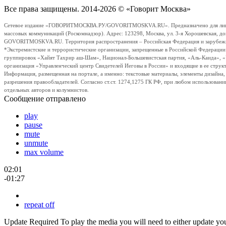
Все права защищены. 2014-2026 © «Говорит Москва»
Сетевое издание «ГОВОРИТМОСКВА.РУ/GOVORITMOSKVA.RU». Предназначено для лиц стар
массовых коммуникаций (Роскомнадзор). Адрес: 123298, Москва, ул. 3-я Хорошевская, д
GOVORITMOSKVA.RU. Территория распространения – Российская Федерация и зарубежные с
*Экстремистские и террористические организации, запрещенные в Российской Федераци
группировок «Хайят Тахрир аш-Шам», Национал-Большевистская партия, «Аль-Каида», 
организация «Управленческий центр Свидетелей Иеговы в России» и входящие в ее струк
Информация, размещенная на портале, а именно: текстовые материалы, элементы дизайна
разрешения правообладателей. Согласно ст.ст. 1274,1275 ГК РФ, при любом использовани
отдельных авторов и колумнистов.
Сообщение отправлено
play
pause
mute
unmute
max volume
02:01
-01:27
repeat off
Update Required
To play the media you will need to either update yo