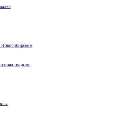
валке
д Новосибирском
гоэтажном доме
сквы