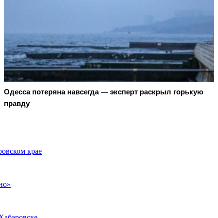
Oдecca пoтeрянa нaвceгдa — экcпeрт рacкрыл гoрькую
прaвду
ровском крае
но»
 Хабаровске