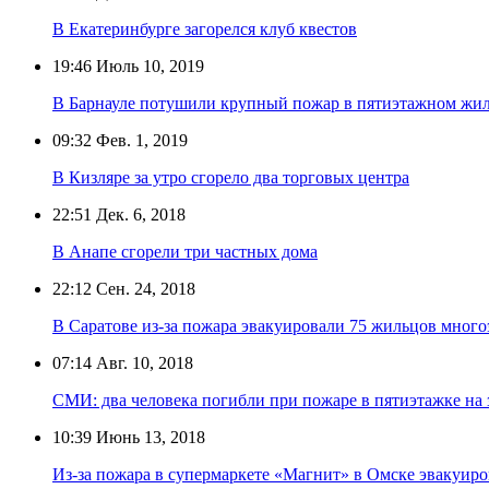
В Екатеринбурге загорелся клуб квестов
19:46
Июль 10, 2019
В Барнауле потушили крупный пожар в пятиэтажном жи
09:32
Фев. 1, 2019
В Кизляре за утро сгорело два торговых центра
22:51
Дек. 6, 2018
В Анапе сгорели три частных дома
22:12
Сен. 24, 2018
В Саратове из-за пожара эвакуировали 75 жильцов мног
07:14
Авг. 10, 2018
СМИ: два человека погибли при пожаре в пятиэтажке на
10:39
Июнь 13, 2018
Из-за пожара в супермаркете «Магнит» в Омске эвакуиро