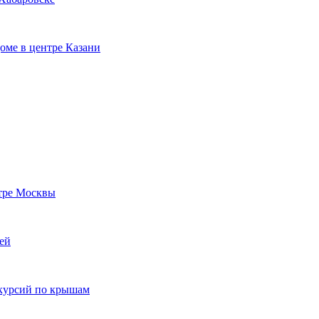
оме в центре Казани
тре Москвы
ей
скурсий по крышам