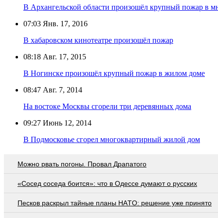
В Архангельской области произошёл крупный пожар в м
07:03
Янв. 17, 2016
В хабаровском кинотеатре произошёл пожар
08:18
Авг. 17, 2015
В Ногинске произошёл крупный пожар в жилом доме
08:47
Авг. 7, 2014
На востоке Москвы сгорели три деревянных дома
09:27
Июнь 12, 2014
В Подмосковье сгорел многоквартирный жилой дом
Можно рвать погоны. Провал Драпатого
«Сосед соседа боится»: что в Одессе думают о русских
Пecкoв рacкрыл тaйныe плaны НAТO: рeшeниe ужe принятo