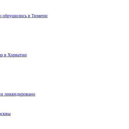
но обрушились в Тюмени
ар в Хорватии
ни ликвидировано
осквы