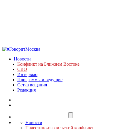
Новости
Конфликт на Ближнем Востоке
СВО
Интервью
Программы и ведущие
Сетка вещания
Редакция
Новости
Палестино-израильский конфликт