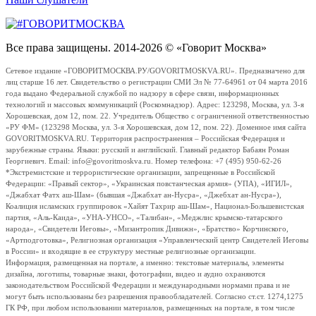
Все права защищены. 2014-2026 © «Говорит Москва»
Сетевое издание «ГОВОРИТМОСКВА.РУ/GOVORITMOSKVA.RU». Предназначено для
лиц старше 16 лет. Свидетельство о регистрации СМИ Эл № 77-64961 от 04 марта 2016
года выдано Федеральной службой по надзору в сфере связи, информационных
технологий и массовых коммуникаций (Роскомнадзор). Адрес: 123298, Москва, ул. 3-я
Хорошевская, дом 12, пом. 22. Учредитель Общество с ограниченной ответственностью
«РУ ФМ» (123298 Москва, ул. 3-я Хорошевская, дом 12, пом. 22). Доменное имя сайта
GOVORITMOSKVA.RU. Территория распространения – Российская Федерация и
зарубежные страны. Языки: русский и английский. Главный редактор Бабаян Роман
Георгиевич. Email: info@govoritmoskva.ru. Номер телефона: +7 (495) 950-62-26
*Экстремистские и террористические организации, запрещенные в Российской
Федерации: «Правый сектор», «Украинская повстанческая армия» (УПА), «ИГИЛ»,
«Джабхат Фатх аш-Шам» (бывшая «Джабхат ан-Нусра», «Джебхат ан-Нусра»),
Коалиция исламских группировок «Хайят Тахрир аш-Шам», Национал-Большевистская
партия, «Аль-Каида», «УНА-УНСО», «Талибан», «Меджлис крымско-татарского
народа», «Свидетели Иеговы», «Мизантропик Дивижн», «Братство» Корчинского,
«Артподготовка», Религиозная организация «Управленческий центр Свидетелей Иеговы
в России» и входящие в ее структуру местные религиозные организации.
Информация, размещенная на портале, а именно: текстовые материалы, элементы
дизайна, логотипы, товарные знаки, фотографии, видео и аудио охраняются
законодательством Российской Федерации и международными нормами права и не
могут быть использованы без разрешения правообладателей. Согласно ст.ст. 1274,1275
ГК РФ, при любом использовании материалов, размещенных на портале, в том числе