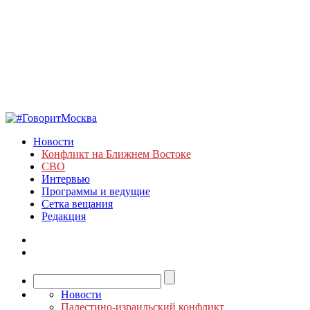
Новости
Конфликт на Ближнем Востоке
СВО
Интервью
Программы и ведущие
Сетка вещания
Редакция
Новости
Палестино-израильский конфликт