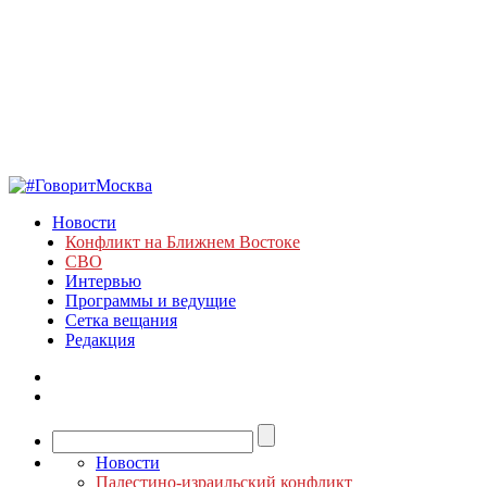
Новости
Конфликт на Ближнем Востоке
СВО
Интервью
Программы и ведущие
Сетка вещания
Редакция
Новости
Палестино-израильский конфликт