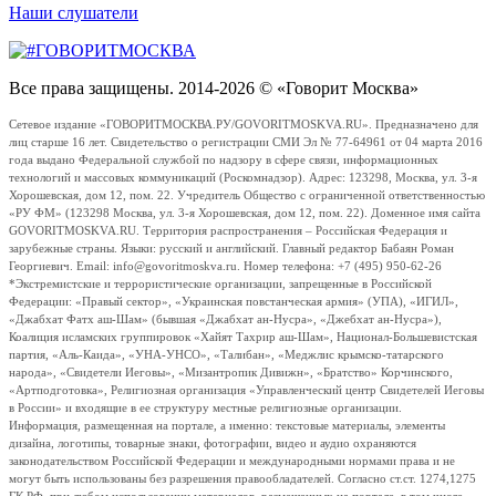
Наши слушатели
Все права защищены. 2014-2026 © «Говорит Москва»
Сетевое издание «ГОВОРИТМОСКВА.РУ/GOVORITMOSKVA.RU». Предназначено для
лиц старше 16 лет. Свидетельство о регистрации СМИ Эл № 77-64961 от 04 марта 2016
года выдано Федеральной службой по надзору в сфере связи, информационных
технологий и массовых коммуникаций (Роскомнадзор). Адрес: 123298, Москва, ул. 3-я
Хорошевская, дом 12, пом. 22. Учредитель Общество с ограниченной ответственностью
«РУ ФМ» (123298 Москва, ул. 3-я Хорошевская, дом 12, пом. 22). Доменное имя сайта
GOVORITMOSKVA.RU. Территория распространения – Российская Федерация и
зарубежные страны. Языки: русский и английский. Главный редактор Бабаян Роман
Георгиевич. Email: info@govoritmoskva.ru. Номер телефона: +7 (495) 950-62-26
*Экстремистские и террористические организации, запрещенные в Российской
Федерации: «Правый сектор», «Украинская повстанческая армия» (УПА), «ИГИЛ»,
«Джабхат Фатх аш-Шам» (бывшая «Джабхат ан-Нусра», «Джебхат ан-Нусра»),
Коалиция исламских группировок «Хайят Тахрир аш-Шам», Национал-Большевистская
партия, «Аль-Каида», «УНА-УНСО», «Талибан», «Меджлис крымско-татарского
народа», «Свидетели Иеговы», «Мизантропик Дивижн», «Братство» Корчинского,
«Артподготовка», Религиозная организация «Управленческий центр Свидетелей Иеговы
в России» и входящие в ее структуру местные религиозные организации.
Информация, размещенная на портале, а именно: текстовые материалы, элементы
дизайна, логотипы, товарные знаки, фотографии, видео и аудио охраняются
законодательством Российской Федерации и международными нормами права и не
могут быть использованы без разрешения правообладателей. Согласно ст.ст. 1274,1275