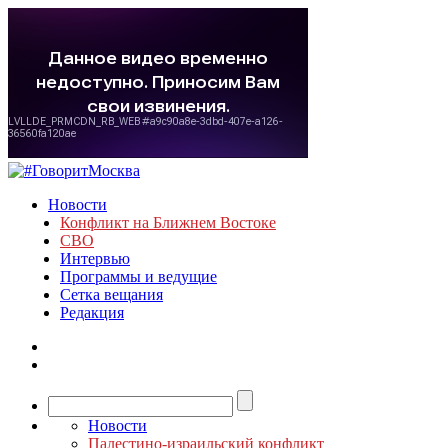
Новости
Конфликт на Ближнем Востоке
СВО
Интервью
Программы и ведущие
Сетка вещания
Редакция
Новости
Палестино-израильский конфликт