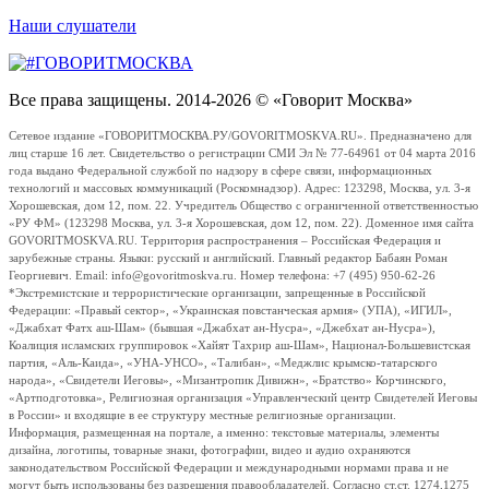
Наши слушатели
Все права защищены. 2014-2026 © «Говорит Москва»
Сетевое издание «ГОВОРИТМОСКВА.РУ/GOVORITMOSKVA.RU». Предназначено для
лиц старше 16 лет. Свидетельство о регистрации СМИ Эл № 77-64961 от 04 марта 2016
года выдано Федеральной службой по надзору в сфере связи, информационных
технологий и массовых коммуникаций (Роскомнадзор). Адрес: 123298, Москва, ул. 3-я
Хорошевская, дом 12, пом. 22. Учредитель Общество с ограниченной ответственностью
«РУ ФМ» (123298 Москва, ул. 3-я Хорошевская, дом 12, пом. 22). Доменное имя сайта
GOVORITMOSKVA.RU. Территория распространения – Российская Федерация и
зарубежные страны. Языки: русский и английский. Главный редактор Бабаян Роман
Георгиевич. Email: info@govoritmoskva.ru. Номер телефона: +7 (495) 950-62-26
*Экстремистские и террористические организации, запрещенные в Российской
Федерации: «Правый сектор», «Украинская повстанческая армия» (УПА), «ИГИЛ»,
«Джабхат Фатх аш-Шам» (бывшая «Джабхат ан-Нусра», «Джебхат ан-Нусра»),
Коалиция исламских группировок «Хайят Тахрир аш-Шам», Национал-Большевистская
партия, «Аль-Каида», «УНА-УНСО», «Талибан», «Меджлис крымско-татарского
народа», «Свидетели Иеговы», «Мизантропик Дивижн», «Братство» Корчинского,
«Артподготовка», Религиозная организация «Управленческий центр Свидетелей Иеговы
в России» и входящие в ее структуру местные религиозные организации.
Информация, размещенная на портале, а именно: текстовые материалы, элементы
дизайна, логотипы, товарные знаки, фотографии, видео и аудио охраняются
законодательством Российской Федерации и международными нормами права и не
могут быть использованы без разрешения правообладателей. Согласно ст.ст. 1274,1275