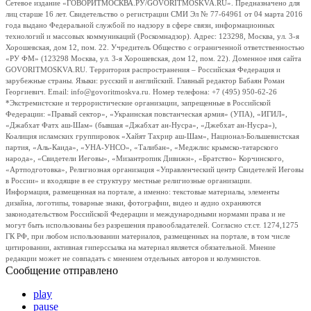
Сетевое издание «ГОВОРИТМОСКВА.РУ/GOVORITMOSKVA.RU». Предназначено для
лиц старше 16 лет. Свидетельство о регистрации СМИ Эл № 77-64961 от 04 марта 2016
года выдано Федеральной службой по надзору в сфере связи, информационных
технологий и массовых коммуникаций (Роскомнадзор). Адрес: 123298, Москва, ул. 3-я
Хорошевская, дом 12, пом. 22. Учредитель Общество с ограниченной ответственностью
«РУ ФМ» (123298 Москва, ул. 3-я Хорошевская, дом 12, пом. 22). Доменное имя сайта
GOVORITMOSKVA.RU. Территория распространения – Российская Федерация и
зарубежные страны. Языки: русский и английский. Главный редактор Бабаян Роман
Георгиевич. Email: info@govoritmoskva.ru. Номер телефона: +7 (495) 950-62-26
*Экстремистские и террористические организации, запрещенные в Российской
Федерации: «Правый сектор», «Украинская повстанческая армия» (УПА), «ИГИЛ»,
«Джабхат Фатх аш-Шам» (бывшая «Джабхат ан-Нусра», «Джебхат ан-Нусра»),
Коалиция исламских группировок «Хайят Тахрир аш-Шам», Национал-Большевистская
партия, «Аль-Каида», «УНА-УНСО», «Талибан», «Меджлис крымско-татарского
народа», «Свидетели Иеговы», «Мизантропик Дивижн», «Братство» Корчинского,
«Артподготовка», Религиозная организация «Управленческий центр Свидетелей Иеговы
в России» и входящие в ее структуру местные религиозные организации.
Информация, размещенная на портале, а именно: текстовые материалы, элементы
дизайна, логотипы, товарные знаки, фотографии, видео и аудио охраняются
законодательством Российской Федерации и международными нормами права и не
могут быть использованы без разрешения правообладателей. Согласно ст.ст. 1274,1275
ГК РФ, при любом использовании материалов, размещенных на портале, в том числе
цитировании, активная гиперссылка на материал является обязательной. Мнение
редакции может не совпадать с мнением отдельных авторов и колумнистов.
Сообщение отправлено
play
pause