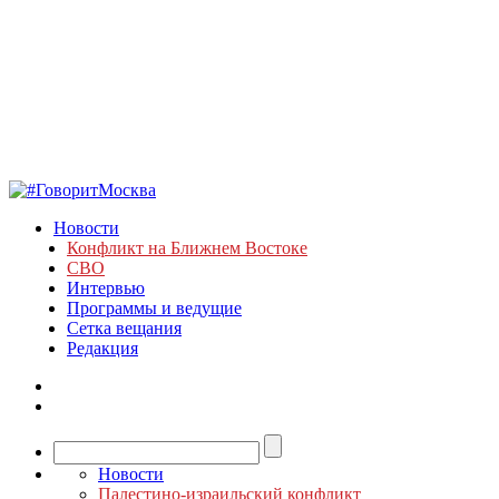
Новости
Конфликт на Ближнем Востоке
СВО
Интервью
Программы и ведущие
Сетка вещания
Редакция
Новости
Палестино-израильский конфликт