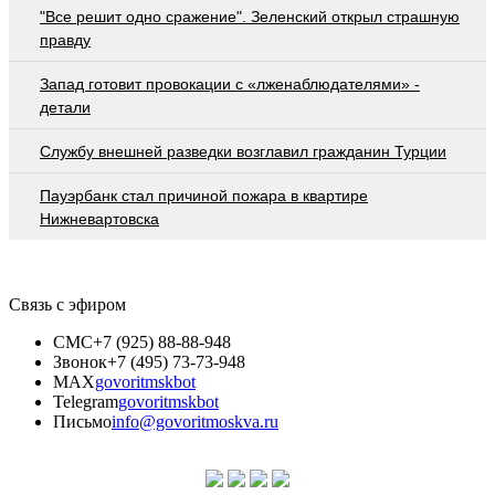
"Все решит одно сражение". Зеленский открыл страшную
правду
Запад готовит провокации с «лженаблюдателями» -
детали
Службу внешней разведки возглавил гражданин Турции
Пауэрбанк стал причиной пожара в квартире
Нижневартовска
Связь с эфиром
СМС
+7 (925) 88-88-948
Звонок
+7 (495) 73-73-948
MAX
govoritmskbot
Telegram
govoritmskbot
Письмо
info@govoritmoskva.ru