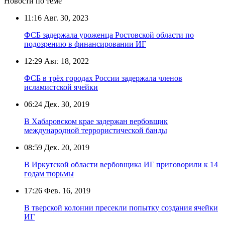
Новости по теме
11:16
Авг. 30, 2023
ФСБ задержала уроженца Ростовской области по
подозрению в финансировании ИГ
12:29
Авг. 18, 2022
ФСБ в трёх городах России задержала членов
исламистской ячейки
06:24
Дек. 30, 2019
В Хабаровском крае задержан вербовщик
международной террористической банды
08:59
Дек. 20, 2019
В Иркутской области вербовщика ИГ приговорили к 14
годам тюрьмы
17:26
Фев. 16, 2019
В тверской колонии пресекли попытку создания ячейки
ИГ