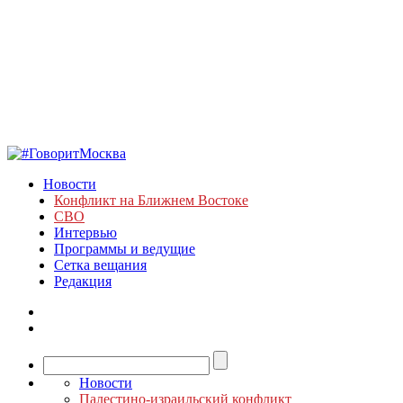
Новости
Конфликт на Ближнем Востоке
СВО
Интервью
Программы и ведущие
Сетка вещания
Редакция
Новости
Палестино-израильский конфликт