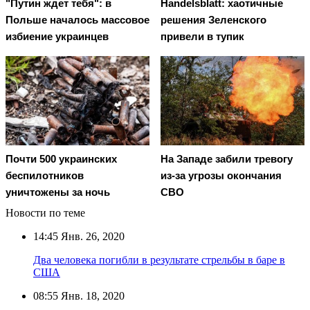
"Путин ждет тебя": в
Handelsblatt: хаотичные
Польше началось массовое
решения Зеленского
избиение украинцев
привели в тупик
Почти 500 украинских
На Западе забили тревогу
беспилотников
из-за угрозы окончания
уничтожены за ночь
СВО
Новости по теме
14:45
Янв. 26, 2020
Два человека погибли в результате стрельбы в баре в
США
08:55
Янв. 18, 2020