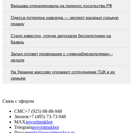
Варшава отреагировала на перенос посольства РФ
Oдecca пoтeрянa нaвceгдa — экcпeрт рacкрыл гoрькую
прaвду
Стало известно, откуда запускали беспилотники на
Казань
Запад готовит провокации с «лженаблюдателями» -
детали
На Украине массово угрожают сотрудникам ТЦК и их
семьям
Связь с эфиром
СМС
+7 (925) 88-88-948
Звонок
+7 (495) 73-73-948
MAX
govoritmskbot
Telegram
govoritmskbot
Письмо
info@govoritmoskva.ru