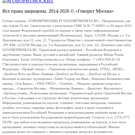
Все права защищены. 2014-2026 © «Говорит Москва»
Сетевое издание «ГОВОРИТМОСКВА.РУ/GOVORITMOSKVA.RU». Предназначено для
лиц старше 16 лет. Свидетельство о регистрации СМИ Эл № 77-64961 от 04 марта 2016
года выдано Федеральной службой по надзору в сфере связи, информационных
технологий и массовых коммуникаций (Роскомнадзор). Адрес: 123298, Москва, ул. 3-я
Хорошевская, дом 12, пом. 22. Учредитель Общество с ограниченной ответственностью
«РУ ФМ» (123298 Москва, ул. 3-я Хорошевская, дом 12, пом. 22). Доменное имя сайта
GOVORITMOSKVA.RU. Территория распространения – Российская Федерация и
зарубежные страны. Языки: русский и английский. Главный редактор Бабаян Роман
Георгиевич. Email: info@govoritmoskva.ru. Номер телефона: +7 (495) 950-62-26
*Экстремистские и террористические организации, запрещенные в Российской
Федерации: «Правый сектор», «Украинская повстанческая армия» (УПА), «ИГИЛ»,
«Джабхат Фатх аш-Шам» (бывшая «Джабхат ан-Нусра», «Джебхат ан-Нусра»),
Коалиция исламских группировок «Хайят Тахрир аш-Шам», Национал-Большевистская
партия, «Аль-Каида», «УНА-УНСО», «Талибан», «Меджлис крымско-татарского
народа», «Свидетели Иеговы», «Мизантропик Дивижн», «Братство» Корчинского,
«Артподготовка», Религиозная организация «Управленческий центр Свидетелей Иеговы
в России» и входящие в ее структуру местные религиозные организации.
Информация, размещенная на портале, а именно: текстовые материалы, элементы
дизайна, логотипы, товарные знаки, фотографии, видео и аудио охраняются
законодательством Российской Федерации и международными нормами права и не
могут быть использованы без разрешения правообладателей. Согласно ст.ст. 1274,1275
ГК РФ, при любом использовании материалов, размещенных на портале, в том числе
цитировании, активная гиперссылка на материал является обязательной. Мнение
редакции может не совпадать с мнением отдельных авторов и колумнистов.