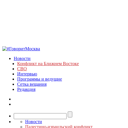
Новости
Конфликт на Ближнем Востоке
СВО
Интервью
Программы и ведущие
Сетка вещания
Редакция
Новости
Палестино-израильский конфликт