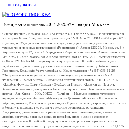
Наши слушатели
Все права защищены. 2014-2026 © «Говорит Москва»
Сетевое издание «ГОВОРИТМОСКВА.РУ/GOVORITMOSKVA.RU». Предназначено для
лиц старше 16 лет. Свидетельство о регистрации СМИ Эл № 77-64961 от 04 марта 2016
года выдано Федеральной службой по надзору в сфере связи, информационных
технологий и массовых коммуникаций (Роскомнадзор). Адрес: 123298, Москва, ул. 3-я
Хорошевская, дом 12, пом. 22. Учредитель Общество с ограниченной ответственностью
«РУ ФМ» (123298 Москва, ул. 3-я Хорошевская, дом 12, пом. 22). Доменное имя сайта
GOVORITMOSKVA.RU. Территория распространения – Российская Федерация и
зарубежные страны. Языки: русский и английский. Главный редактор Бабаян Роман
Георгиевич. Email: info@govoritmoskva.ru. Номер телефона: +7 (495) 950-62-26
*Экстремистские и террористические организации, запрещенные в Российской
Федерации: «Правый сектор», «Украинская повстанческая армия» (УПА), «ИГИЛ»,
«Джабхат Фатх аш-Шам» (бывшая «Джабхат ан-Нусра», «Джебхат ан-Нусра»),
Коалиция исламских группировок «Хайят Тахрир аш-Шам», Национал-Большевистская
партия, «Аль-Каида», «УНА-УНСО», «Талибан», «Меджлис крымско-татарского
народа», «Свидетели Иеговы», «Мизантропик Дивижн», «Братство» Корчинского,
«Артподготовка», Религиозная организация «Управленческий центр Свидетелей Иеговы
в России» и входящие в ее структуру местные религиозные организации.
Информация, размещенная на портале, а именно: текстовые материалы, элементы
дизайна, логотипы, товарные знаки, фотографии, видео и аудио охраняются
законодательством Российской Федерации и международными нормами права и не
могут быть использованы без разрешения правообладателей. Согласно ст.ст. 1274,1275