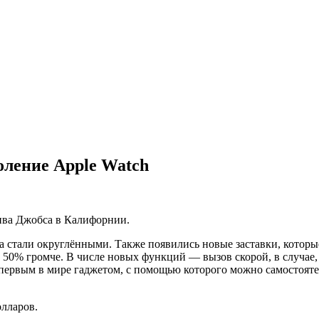
оление Apple Watch
ива Джобса в Калифорнии.
а стали округлёнными. Также появились новые заставки, котор
 на 50% громче. В числе новых функций — вызов скорой, в случае
и первым в мире гаджетом, с помощью которого можно самостоят
олларов.