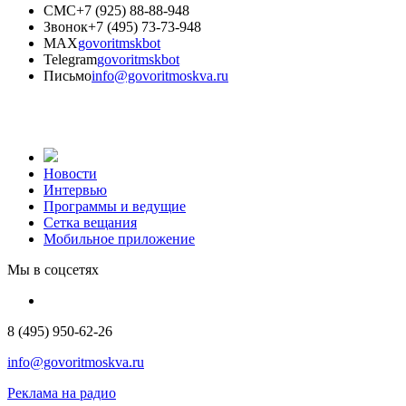
СМС
+7 (925) 88-88-948
Звонок
+7 (495) 73-73-948
MAX
govoritmskbot
Telegram
govoritmskbot
Письмо
info@govoritmoskva.ru
Новости
Интервью
Программы и ведущие
Сетка вещания
Мобильное приложение
Мы в соцсетях
8 (495) 950-62-26
info@govoritmoskva.ru
Реклама на радио