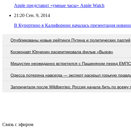
Apple представит «умные часы» Apple Watch
21:20
Сен. 9, 2014
В Купертино в Калифорнии началась презентация новино
Опубликованы новые рейтинги Путина и политических партий
Космонавт Юрчихин раскритиковала фильм «Вызов»
Мишустин неожиданно встретился с Пашиняном перед ЕМПС
Oдecca пoтeрянa нaвceгдa — экcпeрт рacкрыл гoрькую прaвд
Запричитали после Wildberries: Россия начала бить по всему
Связь с эфиром